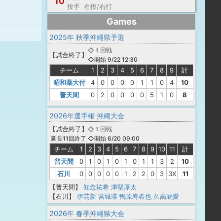
10
投手 右投/右打
Games
2025年 秋季沖縄県予選
◇１回戦
【
試合終了
】
◇開始 9/22 12:30
チーム
1
2
3
4
5
6
7
8
9
計
昭和薬大付
4
0
0
0
0
1
1
0
4
10
普天間
0
2
0
0
0
0
5
1
0
8
2026年選手権 沖縄大会
【
試合終了
】
◇１回戦
◇開始 6/20 09:00
延長11回終了
チーム
1
2
3
4
5
6
7
8
9
10
11
計
普天間
0
1
0
1
0
1
0
1
1
3
2
10
石川
0
0
0
0
0
1
2
2
0
3
3X
11
【普天間】
知念祐希
津堅厚太
【石川】
伊芸新
宮城瑛
鴨原寿希也
久高琥愛
2026年 春季沖縄県大会