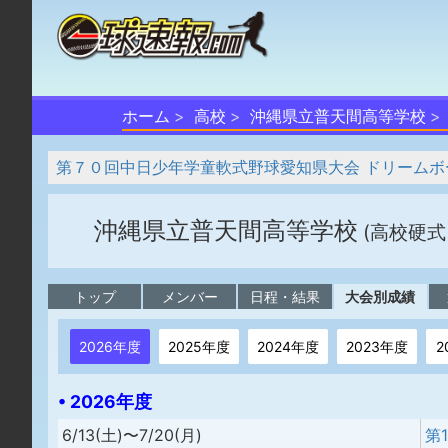
ホーム
高校
沖縄県立普天間高等学校
第７０回中日少年学童軟式野球愛知県大会 ドリームボ
沖縄県立普天間高等学校
(高校硬式
トップ
メンバー
日程・結果
大会別成績
2026年度
2025年度
2024年度
2023年度
2
• 2026年度
6/13(土)〜7/20(月)
第