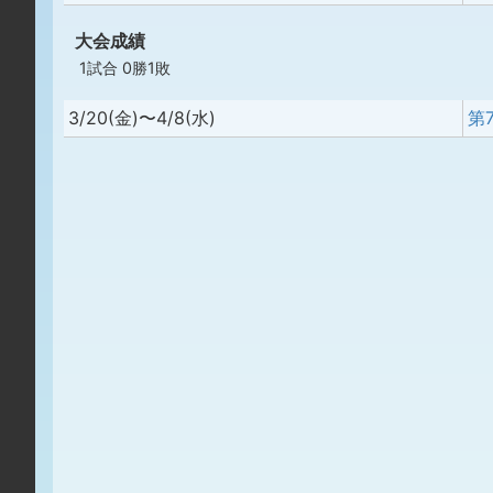
大会成績
1試合 0勝1敗
3/20(金)〜4/8(水)
第