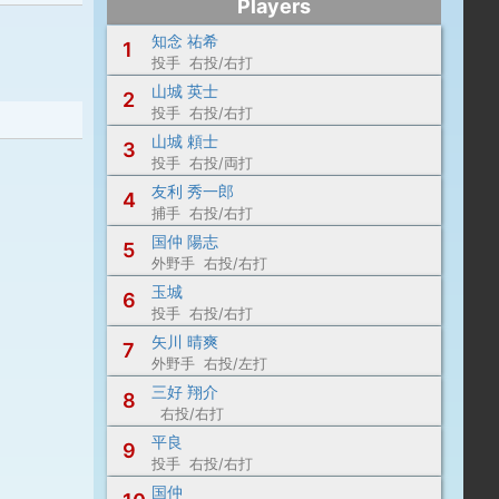
Players
知念 祐希
1
投手 右投/右打
山城 英士
2
投手 右投/右打
山城 頼士
3
投手 右投/両打
友利 秀一郎
4
捕手 右投/右打
国仲 陽志
5
外野手 右投/右打
玉城
6
投手 右投/右打
矢川 晴爽
7
外野手 右投/左打
三好 翔介
8
右投/右打
平良
9
投手 右投/右打
国仲