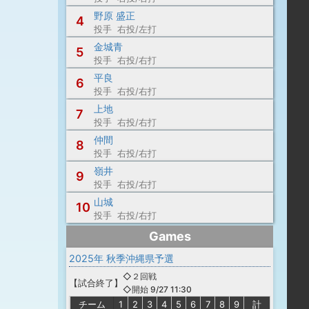
野原 盛正
4
投手 右投/左打
金城青
5
投手 右投/右打
平良
6
投手 右投/右打
上地
7
投手 右投/右打
仲間
8
投手 右投/右打
嶺井
9
投手 右投/右打
山城
10
投手 右投/右打
Games
2025年 秋季沖縄県予選
◇２回戦
【
試合終了
】
◇開始 9/27 11:30
チーム
1
2
3
4
5
6
7
8
9
計