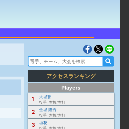
アクセスランキング
Players
大城蒼
1
投手 右投/右打
金城 隆秀
2
投手 左投/左打
垣花
3
投手 右投/右打