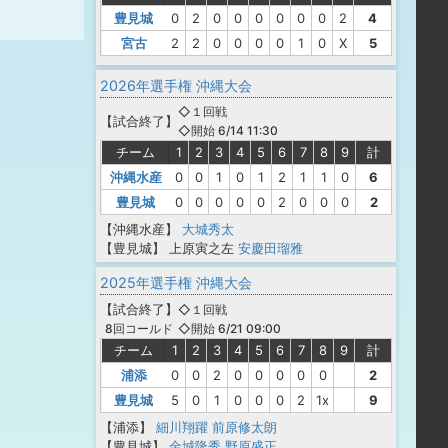
豊見城
0
2
0
0
0
0
0
0
2
4
宮古
2
2
0
0
0
0
1
0
X
5
2026年選手権 沖縄大会
◇１回戦
【
試合終了
】
◇開始 6/14 11:30
チーム
1
2
3
4
5
6
7
8
9
計
沖縄水産
0
0
1
0
1
2
1
1
0
6
豊見城
0
0
0
0
0
2
0
0
0
2
【沖縄水産】
大城秀太
【豊見城】
上原寅之左
安慶田瑠雅
2025年選手権 沖縄大会
【
試合終了
】
◇１回戦
◇開始 6/21 09:00
8回コールド
チーム
1
2
3
4
5
6
7
8
9
計
浦添
0
0
2
0
0
0
0
0
2
豊見城
5
0
1
0
0
0
2
1x
9
【浦添】
細川翔躍
前原修太朗
【豊見城】
金城隆秀
野原盛正