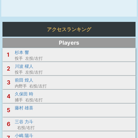
アクセスランキング
Players
杉本 響
1
投手 左投/左打
川波 櫂人
2
投手 左投/左打
前田 煌人
3
内野手 右投/左打
久保田 時
4
捕手 右投/右打
藤村 雄喜
5
三谷 力斗
6
右投/右打
小嶋 陽斗
7