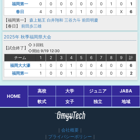
福岡第一
0
0
0
0
0
0
0
1
0
1
春日
4
0
1
0
1
0
0
0
X
6
【福岡第一】
森上魁王
白井翔和
三谷力斗
前田明慶
【春日】
前田歩三雄
2025年 秋季福岡県大会
◇３回戦
【
試合終了
】
◇開始 9/19 12:30
チーム
1
2
3
4
5
6
7
8
9
計
福岡大大濠
1
0
0
1
0
0
4
0
0
6
福岡第一
1
0
0
1
0
0
0
0
0
2
高校
大学
ジュニア
JABA
HOME
軟式
女子
独立
地域
会社概要
プライバシーポリシー