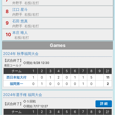
外野手 右投/左打
江口 星斗
8
内野手 右投/右打
石田 悠真
9
内野手 右投/右打
本庄 唯人
10
右投/右打
Games
2024年 秋季福岡大会
【
試合終了
】
◇開始 9/28 12:30
8回コールド
チーム
1
2
3
4
5
6
7
8
9
計
西日本短大付
1
0
1
2
0
1
1
5
11
福岡第一
0
1
0
0
0
0
1
0
2
2024年選手権 福岡大会
◇５回戦
詳 細
【
試合終了
】
◇開始 7/17 12:27
チーム
1
2
3
4
5
6
7
8
9
計