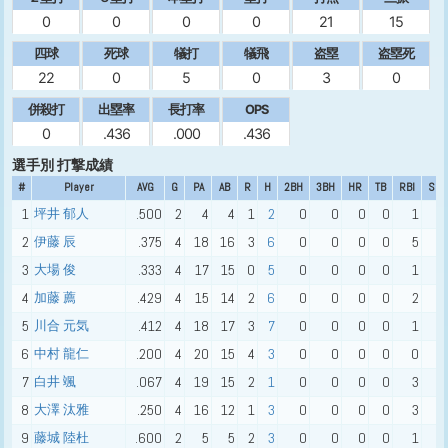
0
0
0
0
21
15
四球
死球
犠打
犠飛
盗塁
盗塁死
22
0
5
0
3
0
併殺打
出塁率
長打率
OPS
0
.436
.000
.436
選手別 打撃成績
#
Player
AVG
G
PA
AB
R
H
2BH
3BH
HR
TB
RBI
SO
1
坪井 郁人
.500
2
4
4
1
2
0
0
0
0
1
1
2
伊藤 辰
.375
4
18
16
3
6
0
0
0
0
5
3
3
大場 俊
.333
4
17
15
0
5
0
0
0
0
1
3
4
加藤 薦
.429
4
15
14
2
6
0
0
0
0
2
1
5
川合 元気
.412
4
18
17
3
7
0
0
0
0
1
0
6
中村 龍仁
.200
4
20
15
4
3
0
0
0
0
0
1
7
白井 颯
.067
4
19
15
2
1
0
0
0
0
3
2
8
大澤 汰雅
.250
4
16
12
1
3
0
0
0
0
3
1
9
藤城 陸杜
.600
2
5
5
2
3
0
0
0
0
1
0