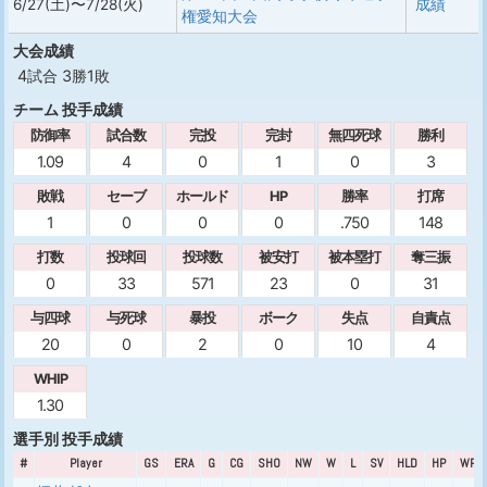
6/27(土)〜7/28(火)
成績
権愛知大会
大会成績
4試合 3勝1敗
チーム 投手成績
防御率
試合数
完投
完封
無四死球
勝利
1.09
4
0
1
0
3
敗戦
セーブ
ホールド
HP
勝率
打席
1
0
0
0
.750
148
打数
投球回
投球数
被安打
被本塁打
奪三振
0
33
571
23
0
31
与四球
与死球
暴投
ボーク
失点
自責点
20
0
2
0
10
4
WHIP
1.30
選手別 投手成績
#
Player
GS
ERA
G
CG
SHO
NW
W
L
SV
HLD
HP
WPC