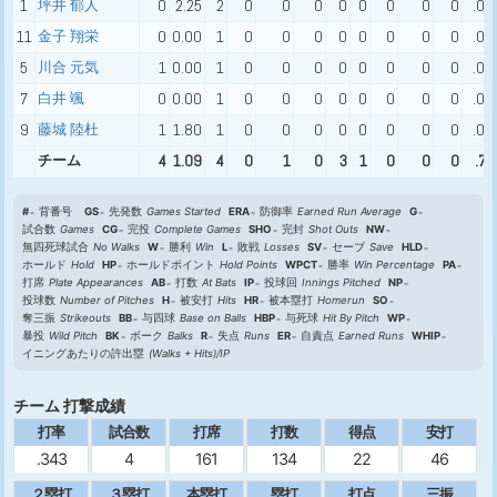
1
坪井 郁人
0
2.25
2
0
0
0
0
0
0
0
0
.00
11
金子 翔栄
0
0.00
1
0
0
0
0
0
0
0
0
.00
5
川合 元気
1
0.00
1
0
0
0
0
0
0
0
0
.00
7
白井 颯
0
0.00
1
0
0
0
0
0
0
0
0
.00
9
藤城 陸杜
1
1.80
1
0
0
0
0
0
0
0
0
.00
チーム
4
1.09
4
0
1
0
3
1
0
0
0
.75
#
背番号
GS
先発数
Games Started
ERA
防御率
Earned Run Average
G
試合数
Games
CG
完投
Complete Games
SHO
完封
Shot Outs
NW
無四死球試合
No Walks
W
勝利
Win
L
敗戦
Losses
SV
セーブ
Save
HLD
ホールド
Hold
HP
ホールドポイント
Hold Points
WPCT
勝率
Win Percentage
PA
打席
Plate Appearances
AB
打数
At Bats
IP
投球回
Innings Pitched
NP
投球数
Number of Pitches
H
被安打
Hits
HR
被本塁打
Homerun
SO
奪三振
Strikeouts
BB
与四球
Base on Balls
HBP
与死球
Hit By Pitch
WP
暴投
Wild Pitch
BK
ボーク
Balks
R
失点
Runs
ER
自責点
Earned Runs
WHIP
イニングあたりの許出塁
(Walks + Hits)/IP
チーム 打撃成績
打率
試合数
打席
打数
得点
安打
.343
4
161
134
22
46
２塁打
３塁打
本塁打
塁打
打点
三振