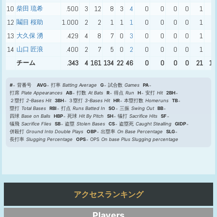
10
柴田 琉希
.500
3
12
8
3
4
0
0
0
0
1
0
12
鬮目 桜助
1.000
2
2
1
1
1
0
0
0
0
1
0
13
大久保 湧
.429
4
8
7
0
3
0
0
0
0
1
2
14
山口 匠浪
.400
2
7
5
0
2
0
0
0
0
1
1
チーム
.343
4
161
134
22
46
0
0
0
0
21
15
#
背番号
AVG
打率
Batting Average
G
試合数
Games
PA
打席
Plate Appearances
AB
打数
At Bats
R
得点
Run
H
安打
Hit
2BH
２塁打
2-Bases Hit
3BH
３塁打
3-Bases Hit
HR
本塁打数
Homeruns
TB
塁打
Total Bases
RBI
打点
Runs Batted In
SO
三振
Swing Out
BB
四球
Base on Balls
HBP
死球
Hit By Pitch
SH
犠打
Sacrifice Hits
SF
犠飛
Sacrifice Flies
SB
盗塁
Stolen Bases
CS
盗塁死
Caught Stealling
GIDP
併殺打
Ground Into Double Plays
OBP
出塁率
On Base Percentage
SLG
長打率
Slugging Percentage
OPS
OPS
On base Plus Slugging percentage
アクセスランキング
Players