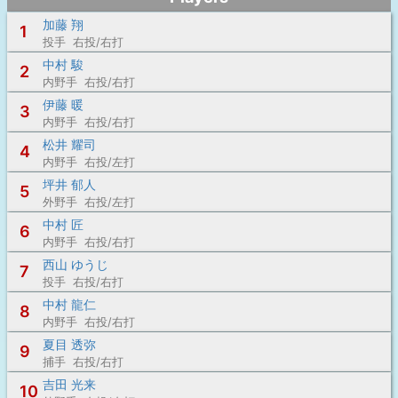
加藤 翔
1
投手 右投/右打
中村 駿
2
内野手 右投/右打
伊藤 暖
3
内野手 右投/右打
松井 耀司
4
内野手 右投/左打
坪井 郁人
5
外野手 右投/左打
中村 匠
6
内野手 右投/右打
西山 ゆうじ
7
投手 右投/右打
中村 龍仁
8
内野手 右投/右打
夏目 透弥
9
捕手 右投/右打
吉田 光来
10