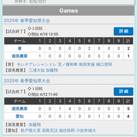
外野手 右投/右打
Games
2025年 春季愛知県大会
◇２回戦
詳 細
【
試合終了
】
◇開始 4/19 13:55
チーム
1
2
3
4
5
6
7
8
9
計
誉
0
0
0
0
0
2
0
0
0
2
渥美農業
1
0
0
0
0
0
0
0
0
1
【誉】
モレチアレシャンドレ
宮ノ腰和希
南原誉蓮
樋口澄明
【渥美農業】
三浦大知
加藤翔
2025年 春季愛知県大会
◇１回戦
詳 細
【
試合終了
】
◇開始 4/12 11:40
チーム
1
2
3
4
5
6
7
8
9
計
渥美農業
0
0
1
4
0
0
0
0
0
5
愛知
0
0
0
0
3
0
1
0
0
4
【渥美農業】
加藤翔
【愛知】
舩戸亜久里
高島完汰
福住拓郎
小佐井雄大