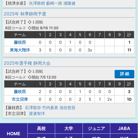
【焼津水産】
矢澤敦樹
藪崎一路
瀧隆健
2025年 秋季静岡予選
【
試合終了
】
◇１回戦
◇開始 8/16 11:30
6回コールド
チーム
1
2
3
4
5
6
7
8
9
計
藤枝西
0
0
0
1
0
0
1
東海大翔洋
3
5
0
0
0
3x
11
2025年選手権 静岡大会
【
試合終了
】
◇１回戦
詳 細
◇開始 7/5 12:30
8回コールド
チーム
1
2
3
4
5
6
7
8
9
計
藤枝西
2
0
0
0
1
0
0
0
3
市立沼津
0
0
0
0
2
5
1
2x
10
【藤枝西】
石澤龍弥
竹内蒼真
池谷悠吾
【市立沼津】
渡邊智洋
高校
大学
ジュニア
JABA
HOME