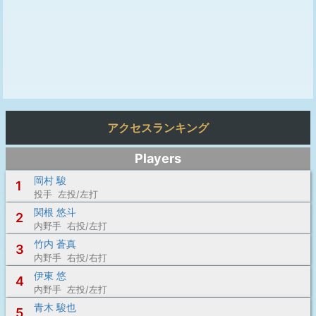
アクセスランキング
Players
岡村 駿
1
投手 左投/左打
関根 悠斗
2
内野手 右投/左打
竹内 蒼真
3
内野手 右投/右打
伊東 悠
4
内野手 左投/左打
青木 駿也
5