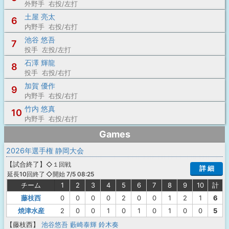
外野手 右投/左打
土屋 亮太
6
内野手 右投/右打
池谷 悠吾
7
投手 左投/左打
石澤 輝龍
8
投手 右投/右打
加賀 優作
9
内野手 右投/右打
竹内 悠真
10
内野手 右投/右打
Games
2026年選手権 静岡大会
【
試合終了
】
◇１回戦
詳 細
◇開始 7/5 08:25
延長10回終了
チーム
1
2
3
4
5
6
7
8
9
10
計
藤枝西
0
0
0
0
2
0
0
1
2
1
6
焼津水産
2
0
0
1
0
1
0
1
0
0
5
【藤枝西】
池谷悠吾
藪崎泰輝
鈴木奏