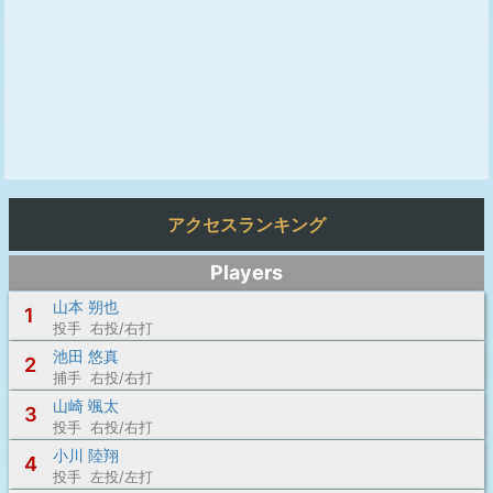
アクセスランキング
Players
山本 朔也
1
投手 右投/右打
池田 悠真
2
捕手 右投/右打
山崎 颯太
3
投手 右投/右打
小川 陸翔
4
投手 左投/左打