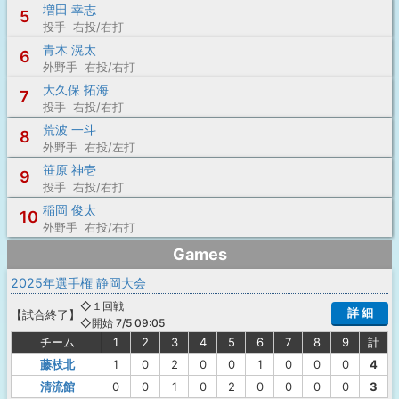
増田 幸志
5
投手 右投/右打
青木 滉太
6
外野手 右投/右打
大久保 拓海
7
投手 右投/右打
荒波 一斗
8
外野手 右投/左打
笹原 神壱
9
投手 右投/右打
稲岡 俊太
10
外野手 右投/右打
Games
2025年選手権 静岡大会
◇１回戦
詳 細
【
試合終了
】
◇開始 7/5 09:05
チーム
1
2
3
4
5
6
7
8
9
計
藤枝北
1
0
2
0
0
1
0
0
0
4
清流館
0
0
1
0
2
0
0
0
0
3