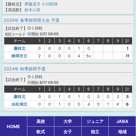
【藤枝北】
齊藤凛月
小川陸翔
【清流館】
鈴木心英
2026年 春季静岡県大会 予選
【
試合終了
】
◇１回戦
◇開始 3/21 09:00
6回コールド
チーム
1
2
3
4
5
6
7
8
9
計
藤枝北
0
0
0
0
1
0
1
静岡市立
2
0
0
0
4
5x
11
2024年 秋季静岡予選
◇１回戦
【
試合終了
】
◇開始 8/17 09:00
チーム
1
2
3
4
5
6
7
8
9
計
藤枝北
0
0
1
0
1
0
0
0
3
5
浜松湖北
0
0
1
0
0
4
0
1
X
6
高校
大学
ジュニア
JABA
HOME
軟式
女子
独立
地域