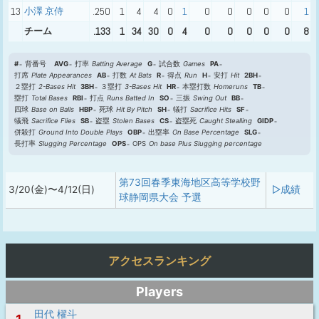
13
小澤 京侍
.250
1
4
4
0
1
0
0
0
0
0
1
チーム
.133
1
34
30
0
4
0
0
0
0
0
8
#
背番号
AVG
打率
Batting Average
G
試合数
Games
PA
打席
Plate Appearances
AB
打数
At Bats
R
得点
Run
H
安打
Hit
2BH
２塁打
2-Bases Hit
3BH
３塁打
3-Bases Hit
HR
本塁打数
Homeruns
TB
塁打
Total Bases
RBI
打点
Runs Batted In
SO
三振
Swing Out
BB
四球
Base on Balls
HBP
死球
Hit By Pitch
SH
犠打
Sacrifice Hits
SF
犠飛
Sacrifice Flies
SB
盗塁
Stolen Bases
CS
盗塁死
Caught Stealling
GIDP
併殺打
Ground Into Double Plays
OBP
出塁率
On Base Percentage
SLG
長打率
Slugging Percentage
OPS
OPS
On base Plus Slugging percentage
第73回春季東海地区高等学校野
3/20(金)〜4/12(日)
▷成績
球静岡県大会 予選
アクセスランキング
Players
田代 櫂斗