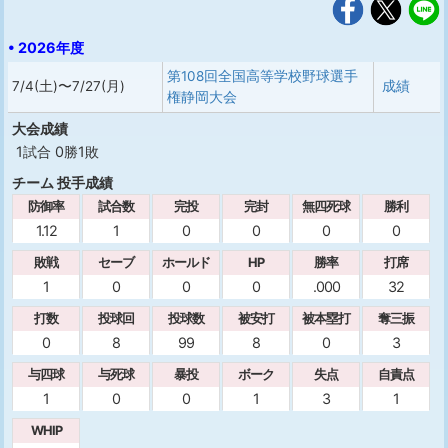
• 2026年度
第108回全国高等学校野球選手
7/4(土)〜7/27(月)
成績
権静岡大会
大会成績
1試合 0勝1敗
チーム 投手成績
防御率
試合数
完投
完封
無四死球
勝利
1.12
1
0
0
0
0
敗戦
セーブ
ホールド
HP
勝率
打席
1
0
0
0
.000
32
打数
投球回
投球数
被安打
被本塁打
奪三振
0
8
99
8
0
3
与四球
与死球
暴投
ボーク
失点
自責点
1
0
0
1
3
1
WHIP