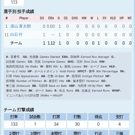
1.13
選手別 投手成績
#
Player
GS
ERA
G
CG
SHO
NW
W
L
SV
HLD
HP
WPC
1
湯山 蒼太朗
0
0.00
1
0
0
0
0
0
0
0
0
.00
11
白石 叶
1
---
1
0
0
0
0
0
0
0
0
.00
チーム
1
1.12
1
0
0
0
0
1
0
0
0
.00
#
背番号
GS
先発数
Games Started
ERA
防御率
Earned Run Average
G
試合数
Games
CG
完投
Complete Games
SHO
完封
Shot Outs
NW
無四死球試合
No Walks
W
勝利
Win
L
敗戦
Losses
SV
セーブ
Save
HLD
ホールド
Hold
HP
ホールドポイント
Hold Points
WPCT
勝率
Win Percentage
PA
打席
Plate Appearances
AB
打数
At Bats
IP
投球回
Innings Pitched
NP
投球数
Number of Pitches
H
被安打
Hits
HR
被本塁打
Homerun
SO
奪三振
Strikeouts
BB
与四球
Base on Balls
HBP
与死球
Hit By Pitch
WP
暴投
Wild Pitch
BK
ボーク
Balks
R
失点
Runs
ER
自責点
Earned Runs
WHIP
イニングあたりの許出塁
(Walks + Hits)/IP
チーム 打撃成績
打率
試合数
打席
打数
得点
安打
.133
1
34
30
0
4
２塁打
３塁打
本塁打
塁打
打点
三振