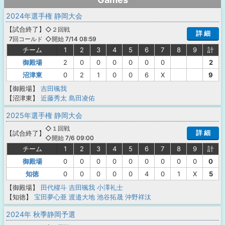
2024年選手権 静岡大会
【
試合終了
】
◇２回戦
詳 細
◇開始 7/14 08:59
7回コールド
チーム
1
2
3
4
5
6
7
8
9
計
御殿場
2
0
0
0
0
0
0
2
沼津東
0
2
1
0
0
6
X
9
【御殿場】
吉田颯我
【沼津東】
近藤秀太
島田凌佑
2025年選手権 静岡大会
◇１回戦
詳 細
【
試合終了
】
◇開始 7/6 09:00
チーム
1
2
3
4
5
6
7
8
9
計
御殿場
0
0
0
0
0
0
0
0
0
0
知徳
0
0
0
0
0
4
0
1
X
5
【御殿場】
田代櫂斗
吉田颯我
小澤礼士
【知徳】
宝田夢心亜
渡邉大地
池谷拓晟
沖野祥汰
2024年 秋季静岡予選