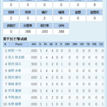
0
0
0
0
0
8
四球
死球
犠打
犠飛
盗塁
盗塁死
2
0
2
0
0
0
併殺打
出塁率
長打率
OPS
0
.188
.000
.188
選手別 打撃成績
#
Player
AVG
G
PA
AB
R
H
2BH
3BH
HR
TB
RBI
SO
2
村田 一斗
.000
1
4
4
0
0
0
0
0
0
0
0
3
宮入 咲太朗
.000
1
4
4
0
0
0
0
0
0
0
0
4
田代 琉斗
.500
1
3
2
0
1
0
0
0
0
0
0
5
柴野 水希
.250
1
4
4
0
1
0
0
0
0
0
2
6
田代 櫂斗
.000
1
4
2
0
0
0
0
0
0
0
1
7
尾崎 蒼空
.000
1
3
3
0
0
0
0
0
0
0
2
8
芹澤 夏輝
.250
1
4
4
0
1
0
0
0
0
0
1
9
平間 創大
.000
1
3
2
0
0
0
0
0
0
0
0
10
矢野 楯季
.000
1
1
1
0
0
0
0
0
0
0
1