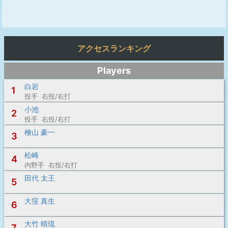
アクセスランキング
Players
白岩
1
投手 右投/右打
小池
2
投手 右投/右打
檜山 豪一
3
松崎
4
内野手 右投/右打
田代 太王
5
大窪 真生
6
大竹 晴琉
7