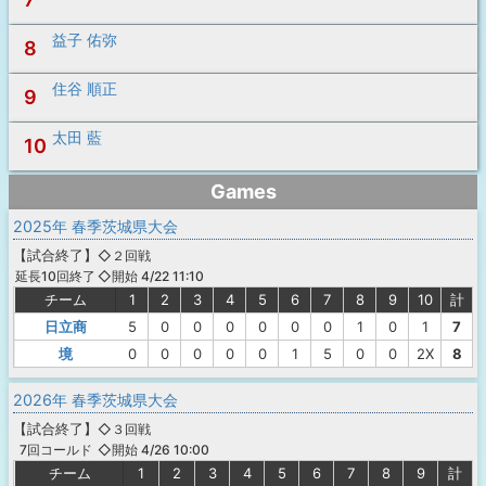
益子 佑弥
8
住谷 順正
9
太田 藍
10
Games
2025年 春季茨城県大会
【
試合終了
】
◇２回戦
◇開始 4/22 11:10
延長10回終了
チーム
1
2
3
4
5
6
7
8
9
10
計
日立商
5
0
0
0
0
0
0
1
0
1
7
境
0
0
0
0
0
1
5
0
0
2X
8
2026年 春季茨城県大会
【
試合終了
】
◇３回戦
◇開始 4/26 10:00
7回コールド
チーム
1
2
3
4
5
6
7
8
9
計