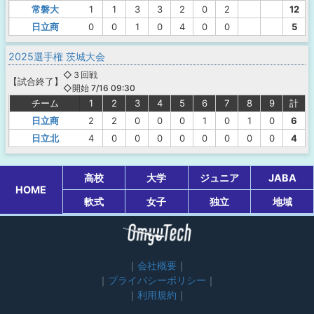
常磐大
1
1
3
3
2
0
2
12
日立商
0
0
1
0
4
0
0
5
2025選手権 茨城大会
◇３回戦
【
試合終了
】
◇開始 7/16 09:30
チーム
1
2
3
4
5
6
7
8
9
計
日立商
2
2
0
0
0
1
0
1
0
6
日立北
4
0
0
0
0
0
0
0
0
4
高校
大学
ジュニア
JABA
HOME
軟式
女子
独立
地域
会社概要
プライバシーポリシー
利用規約