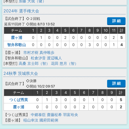
[本塁打]
加藤 大成（健）
2024年 選手権大会
【
試合終了
】
◇２回戦
詳 細
◇開始 8/13 13:52
延長11回終了
チーム
1
2
3
4
5
6
7
8
9
10
11
計
霞ヶ浦
0
1
0
0
2
0
0
0
0
0
2
5
智弁和歌山
0
0
0
0
0
0
0
3
0
0
1
4
【霞ヶ浦】
市村才樹
真仲唯歩
【智弁和歌山】
松倉汐音
渡辺颯人
[本塁打]
高桑 京士郎（智）
花田 悠月（智）
24秋季 茨城県大会
◇決勝
詳 細
【
試合終了
】
◇開始 10/2 09:57
チーム
1
2
3
4
5
6
7
8
9
計
つくば秀英
0
1
3
0
0
0
1
0
0
5
霞ヶ浦
0
0
0
0
0
2
0
0
0
2
【つくば秀英】
中郷泰臣
齋藤柾希
羽富玲央
【霞ヶ浦】
稲山幸汰
國府田範俐