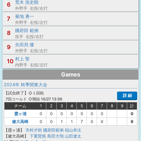
荒木 洸史朗
6
外野手 右投/右打
菊地 勇一
7
外野手 右投/左打
國府田 範俐
8
投手 右投/右打
矢田貝 優
9
外野手 右投/左打
村上 聖
10
内野手 右投/左打
Games
2024年 秋季関東大会
【
試合終了
】
◇１回戦
詳 細
◇開始 10/27 13:36
7回コールド
チーム
1
2
3
4
5
6
7
8
9
計
霞ヶ浦
0
0
0
0
0
0
0
0
健大高崎
0
0
1
1
7
0
X
9
【霞ヶ浦】
市村才樹
國府田範俐
稲山幸汰
【健大高崎】
下重賢慎
島田大翔
山田遼太