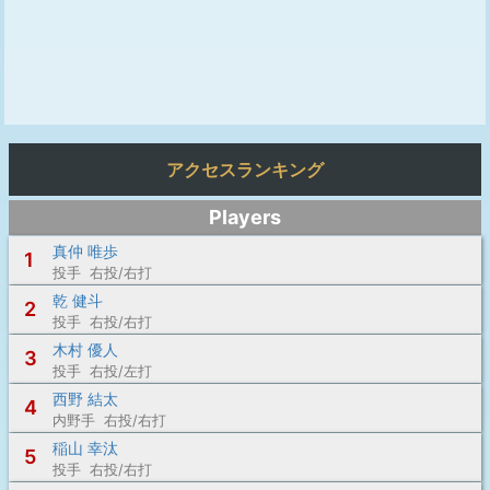
アクセスランキング
Players
真仲 唯歩
1
投手 右投/右打
乾 健斗
2
投手 右投/右打
木村 優人
3
投手 右投/左打
西野 結太
4
内野手 右投/右打
稲山 幸汰
5
投手 右投/右打