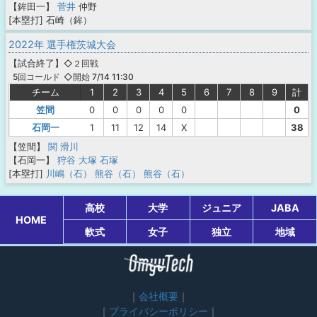
【鉾田一】
菅井
仲野
[本塁打]
石崎（鉾）
2022年 選手権茨城大会
【
試合終了
】
◇２回戦
◇開始 7/14 11:30
5回コールド
チーム
1
2
3
4
5
6
7
8
9
計
笠間
0
0
0
0
0
0
石岡一
1
11
12
14
X
38
【笠間】
関
滑川
【石岡一】
狩谷
大塚
石塚
[本塁打]
川嶋（石）
熊谷（石）
熊谷（石）
高校
大学
ジュニア
JABA
HOME
軟式
女子
独立
地域
会社概要
プライバシーポリシー