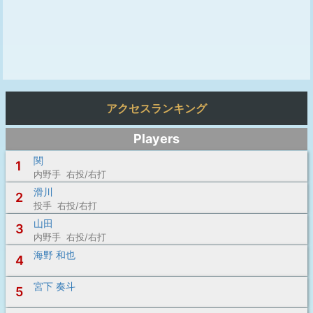
アクセスランキング
Players
関
1
内野手 右投/右打
滑川
2
投手 右投/右打
山田
3
内野手 右投/右打
海野 和也
4
宮下 奏斗
5