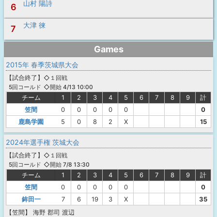
山村 陽詩
6
大津 徠
7
Games
2015年 春季茨城県大会
【
試合終了
】
◇１回戦
◇開始 4/13 10:00
5回コールド
チーム
1
2
3
4
5
6
7
8
9
計
笠間
0
0
0
0
0
0
鹿島学園
5
0
8
2
X
15
2024年選手権 茨城大会
【
試合終了
】
◇１回戦
◇開始 7/8 13:30
5回コールド
チーム
1
2
3
4
5
6
7
8
9
計
笠間
0
0
0
0
0
0
鉾田一
7
6
19
3
X
35
【笠間】
海野
郡司
渡辺