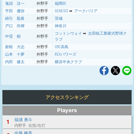
鬼頭 汰一
外野手
福岡BC
平田 優弥
外野手
GENESIS
➡ ︎
アークバリア
綿引 龍眞
外野手
茨城
戸口 尚輝
外野手
神奈川
コットンウェイ
➡ ︎
太田暁工業硬式野球ク
中窪 樹
外野手
ラブ
新鞍 大志
外野手
OBC高島
山本 十夢
外野手
REXパワーズ
内田 健太
外野手
横浜中央クラブ
アクセスランキング
Players
福浦 勇斗
1
内野手 右投/右打
佐藤 楓馬