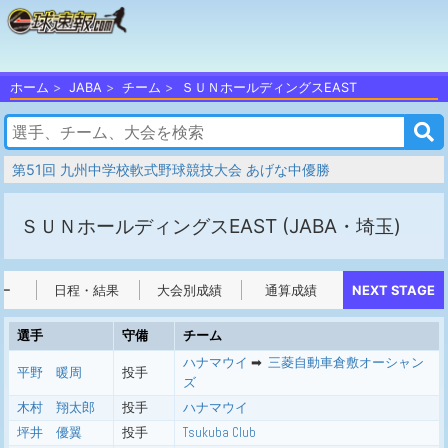
ホーム
JABA
チーム
ＳＵＮホールディングスEAST
第51回 九州中学校軟式野球競技大会 あげな中優勝
ＳＵＮホールディングスEAST
(JABA・埼玉)
ー
日程・結果
大会別成績
通算成績
NEXT STAGE
選手
守備
チーム
ハナマウイ
➡ ︎
三菱自動車倉敷オーシャン
平野 暖周
投手
ズ
木村 翔太郎
投手
ハナマウイ
坪井 優翼
投手
Tsukuba Club