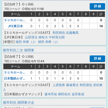
【
試合終了
】
◇１回戦
詳 細
◇開始 6/2 11:58
7回コールド
チーム
1
2
3
4
5
6
7
8
9
計
ＳＵＮホールディングスEAST
0
0
0
0
0
0
0
0
JFE東日本
0
1
0
3
5
5
X
14
【ＳＵＮホールディングスEAST】
和田朋也
佐藤楓馬
【JFE東日本】
山田啓太
林桂大
中村晃太朗
[本塁打]
猪田 和希（J）
猪田 和希（J）
都市対抗二次 南関東
【
試合終了
】
◇２回戦
詳 細
◇開始 6/5 12:44
7回コールド
チーム
1
2
3
4
5
6
7
8
9
計
ＳＵＮホールディングスEAST
0
0
0
0
0
0
0
0
日本製鉄かずさマジック
1
1
0
1
4
3
X
10
【ＳＵＮホールディングスEAST】
上原龍希
篠塚勇汰
和田朋也
若杉脩
人
【日本製鉄かずさマジック】
森本昂佑
柳田祐矢
金田泰成
都市対抗 南関東大会