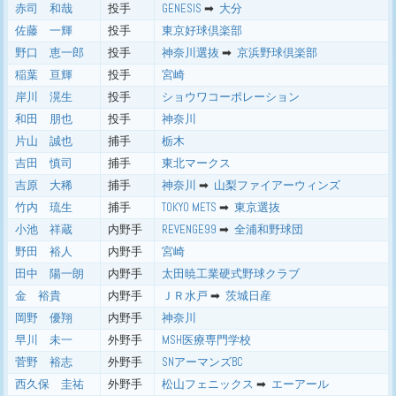
赤司 和哉
投手
GENESIS
➡ ︎
大分
佐藤 一輝
投手
東京好球倶楽部
野口 恵一郎
投手
神奈川選抜
➡ ︎
京浜野球倶楽部
稲葉 亘輝
投手
宮崎
岸川 滉生
投手
ショウワコーポレーション
和田 朋也
投手
神奈川
片山 誠也
捕手
栃木
吉田 慎司
捕手
東北マークス
吉原 大稀
捕手
神奈川
➡ ︎
山梨ファイアーウィンズ
竹内 琉生
捕手
TOKYO METS
➡ ︎
東京選抜
小池 祥蔵
内野手
REVENGE99
➡ ︎
全浦和野球団
野田 裕人
内野手
宮崎
田中 陽一朗
内野手
太田暁工業硬式野球クラブ
金 裕貴
内野手
ＪＲ水戸
➡ ︎
茨城日産
岡野 優翔
内野手
神奈川
早川 未一
外野手
MSH医療専門学校
菅野 裕志
外野手
SNアーマンズBC
西久保 圭祐
外野手
松山フェニックス
➡ ︎
エーアール