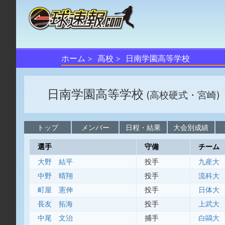
ホーム
高校
日南学園高等学校
日南学園高等学校
(高校硬式・宮崎)
トップ
メンバー
日程・結果
大会別成績
選手
守備
チーム
大野 結平
投手
九産大
中野 晴翔
投手
流科大
町屋 憲伸
投手
日体大
長友 拓海
投手
上武大
中尾 文治
捕手
白鷗大