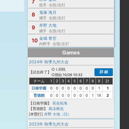
7
投手 右投/右打
鬼塚 海月
8
捕手 右投/右打
井野 大地
9
捕手 右投/右打
金城 青空
10
内野手 右投/左打
Games
2024年 秋季九州大会
◇１回戦
詳 細
【
試合終了
】
◇開始 10/26 10:32
チーム
1
2
3
4
5
6
7
8
9
計
日南学園
0
0
0
0
0
0
0
0
1
1
育徳館
0
0
0
0
0
0
0
1
1X
2
【日南学園】
長友拓海
【育徳館】
島汰唯也
[本塁打]
井野 大地（日）
2023年 秋季九州大会