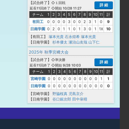
【
試合終了
】
◇１回戦
詳 細
◇開始 10/28 11:27
延長11回終了
チーム
1
2
3
4
5
6
7
8
9
10
11
計
有田工
0
0
0
0
3
0
0
2
3
1
0
9
日南学園
0
2
0
1
1
0
1
3
0
1
1X
10
【有田工】
塚本光貴
石永煌希
塚本光貴
【日南学園】
杉本優太
瀬治山友哉
山下仁
2025年 秋季宮﨑大会
【
試合終了
】
◇準決勝
詳 細
◇開始 9/28 10:03
延長11回終了
チーム
1
2
3
4
5
6
7
8
9
10
11
計
宮崎学園
0
0
0
0
0
0
0
0
0
0
1
1
日南学園
0
0
0
0
0
0
0
0
0
0
0
0
【宮崎学園】
野脇桜真
児島京介
【日南学園】
谷口銀次郎
田中皐晴