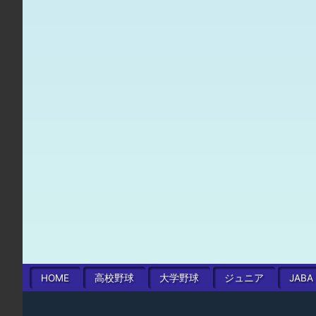
HOME
高校
野球
大学
野球
ジュニア
JABA