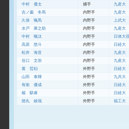
中村 優太
捕手
九産大
吉ノ薗 冬馬
内野手
九産大
久保 颯馬
内野手
上武大
水戸 庫之助
内野手
九産大
中村 颯汰
内野手
日体大
高原 悠斗
内野手
日経大
松井 海音
内野手
九産大
谷口 文崇
内野手
九産大
黄 晢勛
外野手
日経大
山田 泰輝
外野手
九共大
有衛 優成
外野手
日経大
楊 騏睿
外野手
日経大
徳丸 綾哉
外野手
福工大