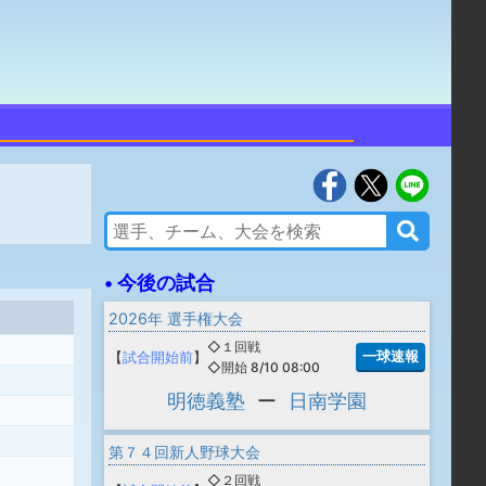
• 今後の試合
2026年 選手権大会
◇１回戦
一球速報
【
試合開始前
】
◇開始 8/10 08:00
明徳義塾
ー
日南学園
第７４回新人野球大会
◇２回戦