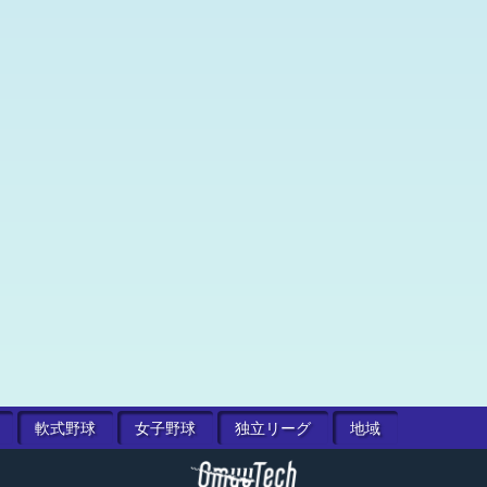
軟式
野球
女子
野球
独立
リーグ
地域