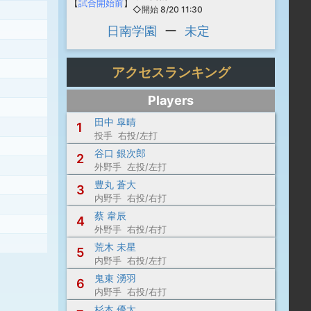
【
試合開始前
】
◇開始 8/20 11:30
日南学園
ー
未定
アクセスランキング
Players
田中 皐晴
1
投手 右投/左打
谷口 銀次郎
2
外野手 左投/左打
豊丸 蒼大
3
内野手 右投/右打
蔡 韋辰
4
外野手 右投/右打
荒木 未星
5
内野手 右投/左打
鬼束 湧羽
6
内野手 右投/右打
杉本 優太