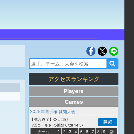
アクセスランキング
Players
Games
2025年選手権 愛知大会
【
試合終了
】
◇１回戦
詳 細
◇開始 6/28 14:57
7回コールド
チーム
1
2
3
4
5
6
7
8
9
計