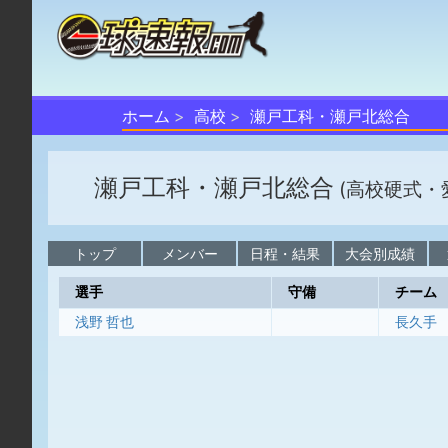
ホーム
高校
瀬戸工科・瀬戸北総合
瀬戸工科・瀬戸北総合
(高校硬式・
トップ
メンバー
日程・結果
大会別成績
選手
守備
チーム
浅野 哲也
長久手