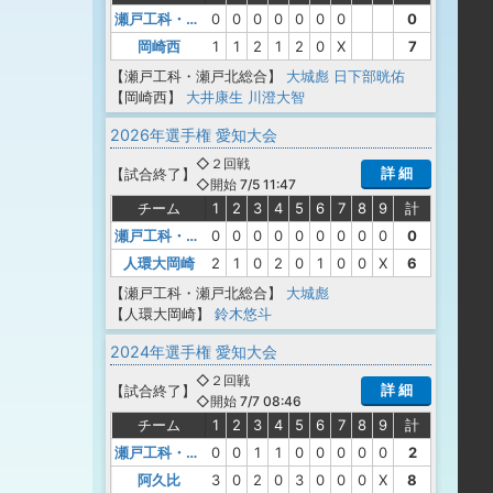
瀬戸工科・瀬戸北総合
0
0
0
0
0
0
0
0
岡崎西
1
1
2
1
2
0
X
7
【瀬戸工科・瀬戸北総合】
大城彪
日下部晄佑
【岡崎西】
大井康生
川澄大智
2026年選手権 愛知大会
◇２回戦
詳 細
【
試合終了
】
◇開始 7/5 11:47
チーム
1
2
3
4
5
6
7
8
9
計
瀬戸工科・瀬戸北総合
0
0
0
0
0
0
0
0
0
0
人環大岡崎
2
1
0
2
0
1
0
0
X
6
【瀬戸工科・瀬戸北総合】
大城彪
【人環大岡崎】
鈴木悠斗
2024年選手権 愛知大会
◇２回戦
詳 細
【
試合終了
】
◇開始 7/7 08:46
チーム
1
2
3
4
5
6
7
8
9
計
瀬戸工科・瀬戸北総合
0
0
1
1
0
0
0
0
0
2
阿久比
3
0
2
0
3
0
0
0
X
8