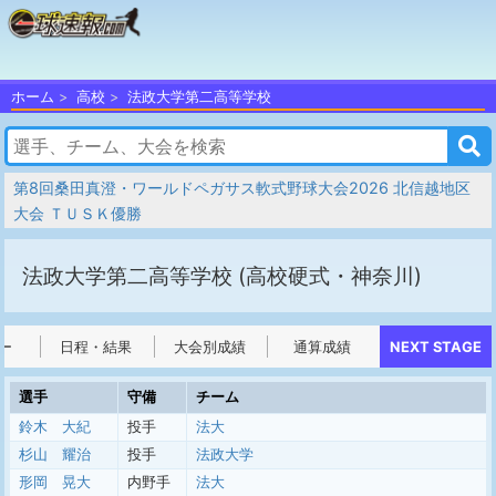
ホーム
高校
法政大学第二高等学校
第8回桑田真澄・ワールドペガサス軟式野球大会2026 北信越地区
大会 ＴＵＳＫ優勝
法政大学第二高等学校
(高校硬式・神奈川)
ー
日程・結果
大会別成績
通算成績
NEXT STAGE
選手
守備
チーム
鈴木 大紀
投手
法大
杉山 耀治
投手
法政大学
形岡 晃大
内野手
法大