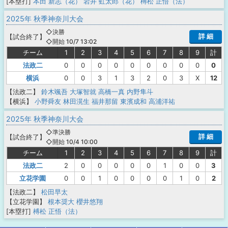
[本塁打]
本田 新志（花）
岩井 虹太郎（花）
榑松 正悟（法）
2025年 秋季神奈川大会
◇決勝
詳 細
【
試合終了
】
◇開始 10/7 13:02
チーム
1
2
3
4
5
6
7
8
9
計
法政二
0
0
0
0
0
0
0
0
0
0
横浜
0
0
3
1
3
2
0
3
X
12
【法政二】
鈴木颯吾
大塚智就
高橋一真
内野隼斗
【横浜】
小野舜友
林田滉生
福井那留
東濱成和
高浦洋祐
2025年 秋季神奈川大会
◇準決勝
詳 細
【
試合終了
】
◇開始 10/4 10:00
チーム
1
2
3
4
5
6
7
8
9
計
法政二
2
0
0
0
0
0
1
0
0
3
立花学園
0
0
1
0
0
0
0
1
0
2
【法政二】
松田早太
【立花学園】
根本奨大
櫻井悠翔
[本塁打]
榑松 正悟（法）