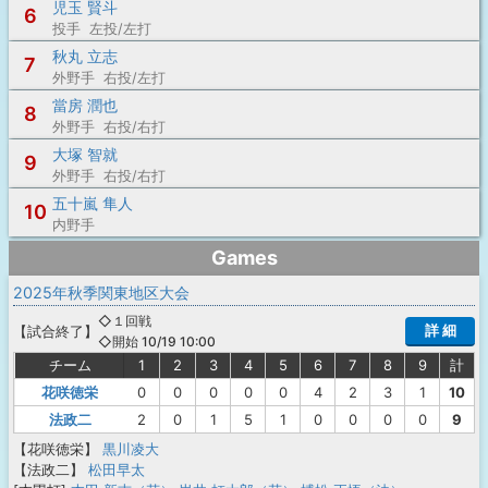
児玉 賢斗
6
投手 左投/左打
秋丸 立志
7
外野手 右投/左打
當房 潤也
8
外野手 右投/右打
大塚 智就
9
外野手 右投/右打
五十嵐 隼人
10
内野手
Games
2025年秋季関東地区大会
◇１回戦
詳 細
【
試合終了
】
◇開始 10/19 10:00
チーム
1
2
3
4
5
6
7
8
9
計
花咲徳栄
0
0
0
0
0
4
2
3
1
10
法政二
2
0
1
5
1
0
0
0
0
9
【花咲徳栄】
黒川凌大
【法政二】
松田早太