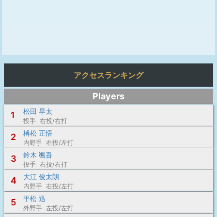
アクセスランキング
Players
松田 早太
1
投手 右投/右打
榑松 正悟
2
内野手 右投/左打
鈴木 颯吾
3
投手 右投/右打
大江 俊太朗
4
内野手 右投/左打
平松 迅
5
外野手 左投/左打