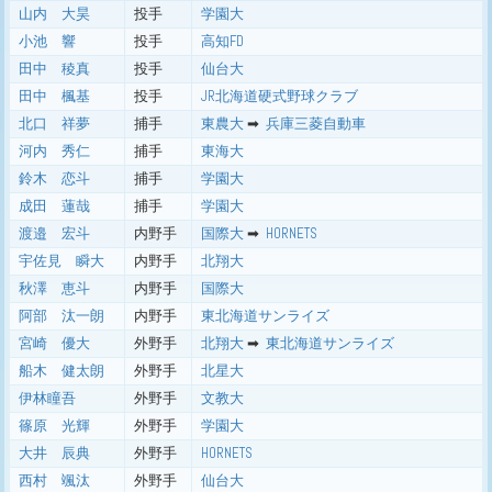
山内 大昊
投手
学園大
小池 響
投手
高知FD
田中 稜真
投手
仙台大
田中 楓基
投手
JR北海道硬式野球クラブ
北口 祥夢
捕手
東農大
➡ ︎
兵庫三菱自動車
河内 秀仁
捕手
東海大
鈴木 恋斗
捕手
学園大
成田 蓮哉
捕手
学園大
渡邉 宏斗
内野手
国際大
➡ ︎
HORNETS
宇佐見 瞬大
内野手
北翔大
秋澤 恵斗
内野手
国際大
阿部 汰一朗
内野手
東北海道サンライズ
宮崎 優大
外野手
北翔大
➡ ︎
東北海道サンライズ
船木 健太朗
外野手
北星大
伊林瞳吾
外野手
文教大
篠原 光輝
外野手
学園大
大井 辰典
外野手
HORNETS
西村 颯汰
外野手
仙台大