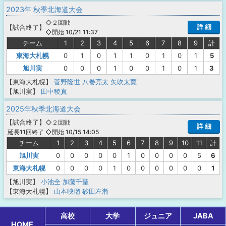
2023年 秋季北海道大会
◇２回戦
詳 細
【
試合終了
】
◇開始 10/21 11:37
チーム
1
2
3
4
5
6
7
8
9
計
東海大札幌
0
1
0
1
1
0
1
0
1
5
旭川実
0
0
0
1
0
0
1
0
1
3
【東海大札幌】
菅野隆世
八巻亮太
矢吹太寛
【旭川実】
田中稜真
2025年秋季北海道大会
【
試合終了
】
◇２回戦
詳 細
◇開始 10/15 14:05
延長11回終了
チーム
1
2
3
4
5
6
7
8
9
10
11
計
旭川実
0
0
0
0
0
1
0
0
0
0
5
6
東海大札幌
0
0
0
0
1
0
0
0
0
0
0
1
【旭川実】
小池全
加藤千聖
【東海大札幌】
山本映瑠
砂田左漸
高校
大学
ジュニア
JABA
HOME