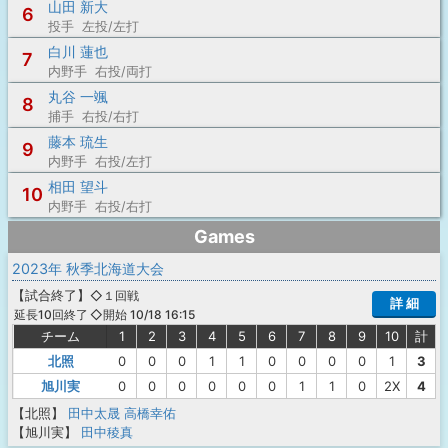
山田 新大
6
投手 左投/左打
白川 蓮也
7
内野手 右投/両打
丸谷 一颯
8
捕手 右投/右打
藤本 琉生
9
内野手 右投/左打
相田 望斗
10
内野手 右投/右打
Games
2023年 秋季北海道大会
【
試合終了
】
◇１回戦
詳 細
◇開始 10/18 16:15
延長10回終了
チーム
1
2
3
4
5
6
7
8
9
10
計
北照
0
0
0
1
1
0
0
0
0
1
3
旭川実
0
0
0
0
0
0
1
1
0
2X
4
【北照】
田中太晟
高橋幸佑
【旭川実】
田中稜真