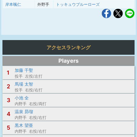
岸本颯仁
外野手
トッキュウブルーローズ
アクセスランキング
Players
加藤 千聖
1
投手 左投/左打
馬場 太智
2
投手 右投/右打
小池 全
3
内野手 右投/両打
温泉 昴瑠
4
内野手 右投/右打
黒木 望亜
5
内野手 右投/右打