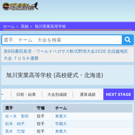
ホーム
高校
旭川実業高等学校
第8回桑田真澄・ワールドペガサス軟式野球大会2026 北信越地区
大会 ＴＵＳＫ優勝
旭川実業高等学校
(高校硬式・北海道)
ー
日程・結果
大会別成績
通算成績
NEXT STAGE
選手
守備
チーム
佐々木 聖和
投手
東農大
松本 純平
投手
学園大
黒木 巴瑠
投手
東農大