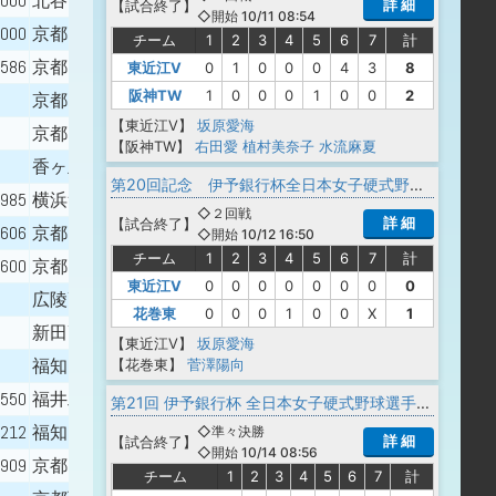
.000
北谷高校
詳 細
【
試合終了
】
◇開始 10/11 08:54
.000
京都両洋高校 - 仏教大学
チーム
1
2
3
4
5
6
7
計
.586
京都両洋高校 - 大阪体育大学
東近江V
0
1
0
0
0
4
3
8
阪神TW
1
0
0
0
1
0
0
2
京都両洋高校 - 京都光華女子大学
【東近江V】
坂原愛海
京都両洋高校
【阪神TW】
右田愛
植村美奈子
水流麻夏
香ヶ丘リベルテ高校 - 龍谷大学
第20回記念 伊予銀行杯全日本女子硬式野球選手権大会
.985
横浜隼人高校 - 日本体育大学
◇２回戦
詳 細
【
試合終了
】
.606
京都両洋高校
◇開始 10/12 16:50
チーム
1
2
3
4
5
6
7
計
.600
京都両洋高校
東近江V
0
0
0
0
0
0
0
0
広陵高校
花巻東
0
0
0
1
0
0
X
1
新田高校
【東近江V】
坂原愛海
福知山成美高校
【花巻東】
菅澤陽向
.550
福井工大福井高校
第21回 伊予銀行杯 全日本女子硬式野球選手権大会
.212
福知山成美高校
◇準々決勝
詳 細
【
試合終了
】
◇開始 10/14 08:56
.909
京都両洋高校 - 桃山学院教育大学
チーム
1
2
3
4
5
6
7
計