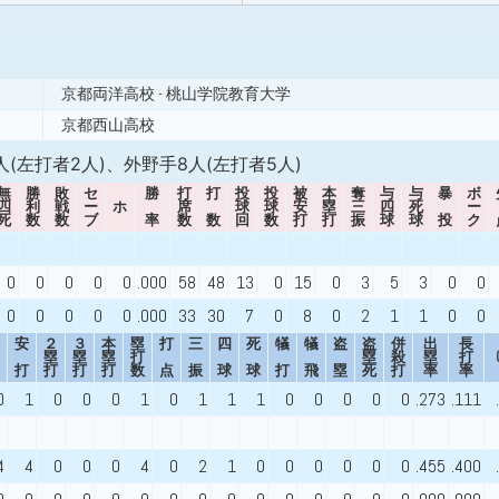
京都両洋高校 - 桃山学院教育大学
京都西山高校
人(左打者2人)、外野手8人(左打者5人)
無
勝
敗
セ
勝
打
打
投
投
被
本
奪
与
与
暴
ボ
四
利
戦
ー
ホ
席
球
球
安
塁
三
四
死
ー
死
数
数
ブ
率
数
数
回
数
打
打
振
球
球
投
ク
0
0
0
0
0
.000
58
48
13
0
15
0
3
5
3
0
0
0
0
0
0
0
.000
33
30
7
0
8
0
2
1
1
0
0
安
２
３
本
塁
打
三
四
死
犠
犠
盗
盗
併
出
長
塁
塁
塁
打
塁
殺
塁
打
打
打
打
打
数
点
振
球
球
打
飛
塁
死
打
率
率
0
1
0
0
0
1
0
1
1
1
0
0
0
0
0
.273
.111
4
4
0
0
0
4
0
2
1
0
0
0
0
0
0
.455
.400