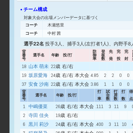
• チーム構成
対象大会の出場メンバーデータに基づく
コーチ
木瀬悠里
コーチ
中村 茜
選手22名
投手3人、捕手3人(左打者1人)、内野手8
背
防
登
先
完
完
番
選手名
年齢
投/打
御
板
号
率
数
発
投
封
18
山本 萌未
22歳
右/右
19
坂原愛海
24歳
右/右
本大会
4.85
2
2
0
0
37
安食 沙南
22歳
右/右
本大会
3.86
1
1
0
0
背
打
試
打
打
得
番
選手名
年齢
投/打
合
席
号
率
数
数
数
点
1
中嶋優菜
26歳
右/右
本大会
.111
3
11
9
2
寺田 佳央
19歳
右/右
6
黒川 莉沙
24歳
右/右
本大会
.400
3
11
10