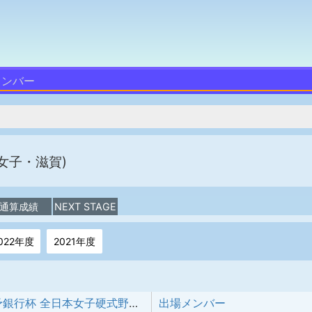
メンバー
女子・滋賀)
通算成績
NEXT STAGE
022年度
2021年度
第21回 伊予銀行杯 全日本女子硬式野球選手権大会
出場メンバー