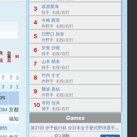
坂原愛海
3
投手 右投/右打
今崎 茜里
4
外野手 右投/右打
日野口 加奈
5
外野手 右投/左打
安食 沙南
6
失
自
投手 右投/右打
責
WHIP
出身校
点
点
山本 萌未
7
投手 右投/右打
京都両洋高校 - 関西外国語大学
竹内 すず
8
7
7
1.54
京都両洋高校
内野手 右投/左打
3
3
1.29
島根中央高校
難波 真結
9
外野手 右投/左打
OPS
出身校
寺田 佳央
10
捕手 右投/右打
.384
京都両洋高校
Games
福知山成美高校
.855
第21回 伊予銀行杯 全日本女子硬式野球選手権大会
◇１回戦