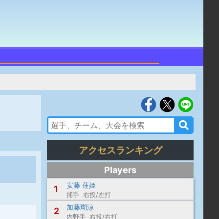
アクセスランキング
Players
安藤 蓮姫
1
捕手 右投/左打
加藤瑚涼
2
内野手 右投/右打