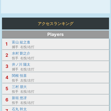
アクセスランキング
Players
富山 紘之進
1
捕手 右投/右打
水村 劉之介
2
投手 右投/右打
井ノ川 陽太
3
捕手 右投/左打
関根 恒喜
4
投手 左投/左打
三村 朋大
5
投手 右投/右打
新垣 悠冴
6
投手 右投/右打
石丸 幹太
7