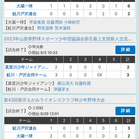
大蔵一球
1
1
0
3
0
1
6
鮭川戸沢連合
0
0
0
0
2
0
2
【大蔵一球】
早坂奏真
佐藤潤弥
小林睦空
【鮭川戸沢連合】
野尻源希
荒木蓮咲
2023年山形県野球スポーツ少年団協議会新庄最上支部新人交流大会
◇準決勝
詳 細
【
試合終了
】
◇開始 9/3 10:32
チーム
1
2
3
4
5
計
真室川少年ジャイアンツ
2
0
0
0
2
鮭川・戸沢合同チーム
3
0
0
0X
3
【真室川少年ジャイアンツ】
横山滉大
佐藤旺羅
【鮭川・戸沢合同チーム】
津藤芽太
第43回新庄もがみライオンズクラブ杯少年野球大会
◇２回戦
詳 細
【
試合終了
】
◇開始 9/29 12:01
チーム
1
2
3
4
5
6
計
鮭川戸沢連合
1
0
0
0
0
2
3
大蔵一球
2
0
0
0
0
0
2