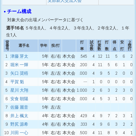
支部新人交流大会
• チーム構成
対象大会の出場メンバーデータに基づく
選手16名
５年生8人、４年生2人、３年生3人、２年生2人、１年
生1人
背
打
試
打
打
得
安
２
番
選手名
学年
投/打
合
席
塁
号
率
数
数
数
点
打
打
1
津藤 芽太
5年
右/右
本大会
.545
4
12
11
5
6
2
2
堀米 一輝
5年
右/右
本大会
.200
4
11
5
6
1
0
3
矢口 奨梧
5年
左/左
本大会
.000
4
9
5
2
0
0
4
平賀 魁
5年
右/右
本大会
---
1
0
0
0
0
0
5
星川 大翔
5年
右/右
本大会
1.000
2
6
3
2
3
0
6
安食 朝陽
5年
右/右
本大会
.000
4
5
3
1
0
0
7
佐藤 麗音
5年
左/左
8
井上 楓太
4年
右/右
本大会
.429
4
9
7
2
3
1
9
野尻 源希
4年
右/右
本大会
.333
4
9
6
3
2
2
10
川田 一心
5年
右/右
本大会
.500
4
11
8
5
4
1