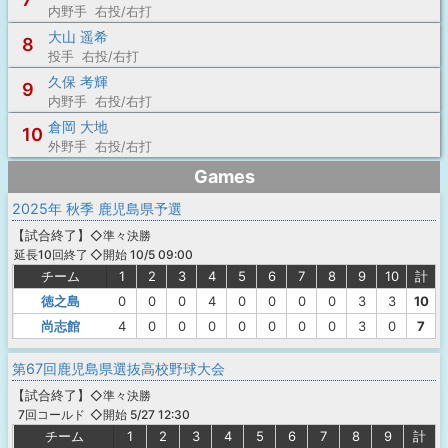
内野手 右投/右打
大山 遥希
8
投手 右投/右打
久保 考輝
9
内野手 右投/右打
倉岡 大地
10
外野手 右投/右打
Games
2025年 秋季 鹿児島県予選
【
試合終了
】
◇準々決勝
◇開始 10/5 09:00
延長10回終了
チーム
1
2
3
4
5
6
7
8
9
10
計
徳之島
0
0
0
4
0
0
0
0
3
3
10
尚志館
4
0
0
0
0
0
0
0
3
0
7
第67回鹿児島県選抜高校野球大会
【
試合終了
】
◇準々決勝
◇開始 5/27 12:30
7回コールド
チーム
1
2
3
4
5
6
7
8
9
計