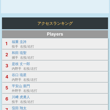
アクセスランキング
Players
福重 圭誇
1
投手 右投/右打
和田 琉聖
2
捕手 右投/右打
是枝 丈一郎
3
内野手 右投/左打
谷口 琉星
4
内野手 右投/左打
平安山 亜門
5
外野手 右投/右打
川﨑 虎勇人
6
投手 右投/右打
窪田 翔太
7