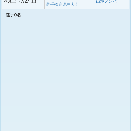
7/6(土)〜7/27(土)
出場メンバー
選手権鹿児島大会
選手0名