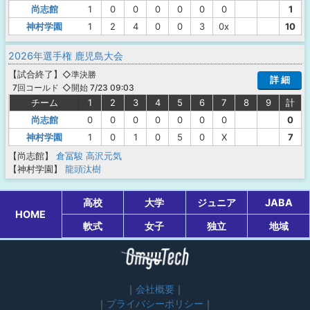
尚志館
1
0
0
0
0
0
0
1
神村学園
1
2
4
0
0
3
0x
10
2026年選手権 鹿児島大会
【
試合終了
】
◇準決勝
詳 細
◇開始 7/23 09:03
7回コールド
チーム
1
2
3
4
5
6
7
8
9
計
尚志館
0
0
0
0
0
0
0
0
神村学園
1
0
1
0
5
0
X
7
【尚志館】
倉冨駿
高沢元気
【神村学園】
龍頭汰樹
高校
大学
ジュニア
JABA
HOME
軟式
女子
独立
地域
会社概要
プライバシーポリシー