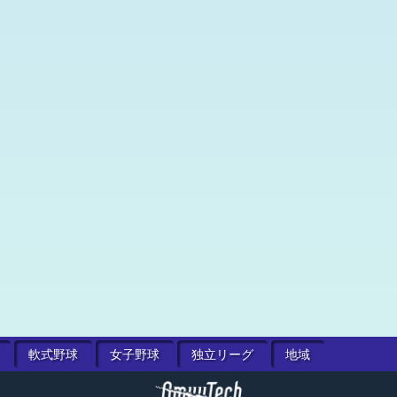
軟式
野球
女子
野球
独立
リーグ
地域