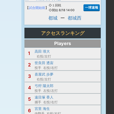
◇１回戦
一球速報
【
試合開始前
】
◇開始 8/18 14:00
都城
ー
都城西
アクセスランキング
Players
高田 瑛大
1
右投/左打
世良田 透宙
2
投手 右投/右打
喜屋武 歩夢
3
右投/左打
弓狩 陽太郎
4
投手 左投/左打
遠目塚 香人
5
捕手 右投/右打
宮里 海生
6
内野手 右投/右打