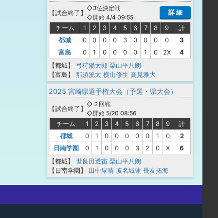
◇3位決定戦
詳 細
【
試合終了
】
◇開始 4/4 09:55
チーム
1
2
3
4
5
6
7
8
9
計
都城
0
0
0
0
3
0
0
0
0
3
富島
0
1
0
0
0
0
1
0
2X
4
【都城】
弓狩陽太郎
栗山平八朗
【富島】
那須洸太
横山修生
高見雅大
2025 宮崎県選手権大会（予選・県大会）
◇２回戦
【
試合終了
】
◇開始 5/20 08:56
チーム
1
2
3
4
5
6
7
8
9
計
都城
0
1
0
0
0
0
0
1
0
2
日南学園
0
1
0
0
0
3
2
0
X
6
【都城】
世良田透宙
栗山平八朗
【日南学園】
田中皐晴
玻名城蓮
長友拓海