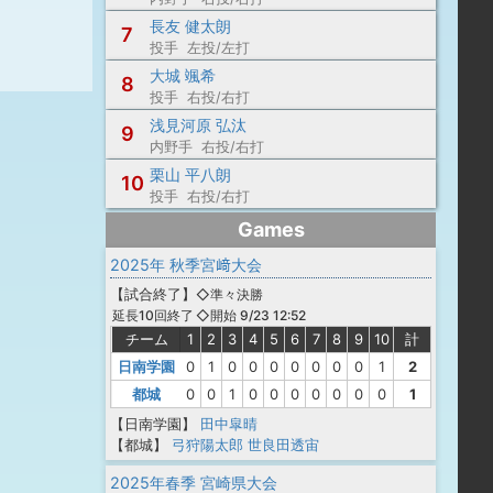
長友 健太朗
7
投手 左投/左打
大城 颯希
8
投手 右投/右打
浅見河原 弘汰
9
内野手 右投/右打
栗山 平八朗
10
投手 右投/右打
Games
2025年 秋季宮﨑大会
【
試合終了
】
◇準々決勝
◇開始 9/23 12:52
延長10回終了
チーム
1
2
3
4
5
6
7
8
9
10
計
日南学園
0
1
0
0
0
0
0
0
0
1
2
都城
0
0
1
0
0
0
0
0
0
0
1
【日南学園】
田中皐晴
【都城】
弓狩陽太郎
世良田透宙
2025年春季 宮崎県大会