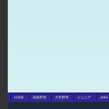
HOME
高校
野球
大学
野球
ジュニア
JABA