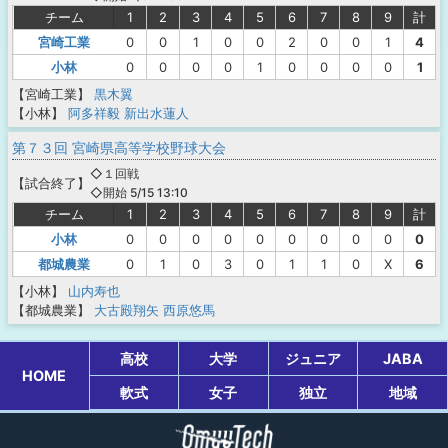
チーム
1
2
3
4
5
6
7
8
9
計
宮崎工業
0
0
1
0
0
2
0
0
1
4
小林
0
0
0
0
1
0
0
0
0
1
【宮崎工業】
黒木翼
【小林】
阿多祥毅
新出水蓮人
第７３回 宮崎県高等学校野球大会
◇１回戦
【
試合終了
】
◇開始 5/15 13:10
チーム
1
2
3
4
5
6
7
8
9
計
小林
0
0
0
0
0
0
0
0
0
0
都城農業
0
1
0
3
0
1
1
0
X
6
【小林】
山内寿也
【都城農業】
大古殿翔矢
西原悠馬
高校
大学
ジュニア
JABA
HOME
軟式
女子
独立
地域