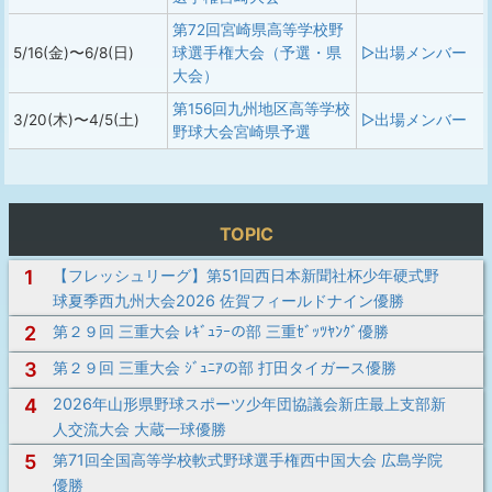
第72回宮崎県高等学校野
5/16(金)〜6/8(日)
球選手権大会（予選・県
▷出場メンバー
大会）
第156回九州地区高等学校
3/20(木)〜4/5(土)
▷出場メンバー
野球大会宮崎県予選
TOPIC
1
【フレッシュリーグ】第51回西日本新聞社杯少年硬式野
球夏季西九州大会2026 佐賀フィールドナイン優勝
2
第２９回 三重大会 ﾚｷﾞｭﾗｰの部 三重ｾﾞｯﾂﾔﾝｸﾞ優勝
3
第２９回 三重大会 ｼﾞｭﾆｱの部 打田タイガース優勝
4
2026年山形県野球スポーツ少年団協議会新庄最上支部新
人交流大会 大蔵一球優勝
5
第71回全国高等学校軟式野球選手権西中国大会 広島学院
優勝