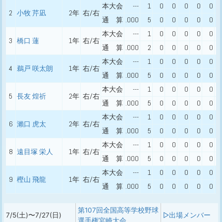
本大会
---
1
0
0
0
0
0
2
小牧 芹凪
2年
右/右
通 算
.000
5
0
0
0
0
0
本大会
---
1
0
0
0
0
0
3
橋口 蓮
1年
右/右
通 算
.000
2
0
0
0
0
0
本大会
---
1
0
0
0
0
0
4
鵜戸 咲太朗
1年
右/右
通 算
.000
5
0
0
0
0
0
本大会
---
1
0
0
0
0
0
5
長友 煌祈
2年
右/右
通 算
.000
5
0
0
0
0
0
本大会
---
1
0
0
0
0
0
6
瀨口 虎太
2年
右/右
通 算
.000
5
0
0
0
0
0
本大会
---
1
0
0
0
0
0
8
遠目塚 栄人
1年
右/右
通 算
.000
5
0
0
0
0
0
本大会
---
1
0
0
0
0
0
9
樫山 飛龍
1年
右/右
通 算
.000
5
0
0
0
0
0
第107回全国高等学校野球
7/5(土)〜7/27(日)
▷出場メンバー
選手権宮崎大会