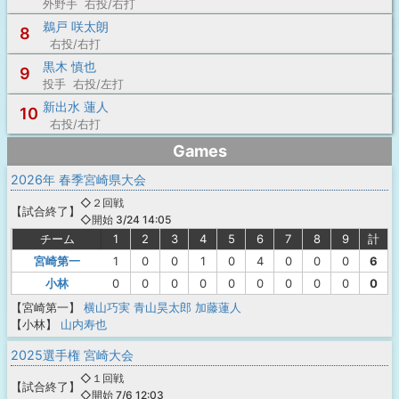
外野手 右投/右打
鵜戸 咲太朗
8
右投/右打
黒木 慎也
9
投手 右投/左打
新出水 蓮人
10
右投/右打
Games
2026年 春季宮崎県大会
◇２回戦
【
試合終了
】
◇開始 3/24 14:05
チーム
1
2
3
4
5
6
7
8
9
計
宮崎第一
1
0
0
1
0
4
0
0
0
6
小林
0
0
0
0
0
0
0
0
0
0
【宮崎第一】
横山巧実
青山昊太郎
加藤蓮人
【小林】
山内寿也
2025選手権 宮崎大会
◇１回戦
【
試合終了
】
◇開始 7/6 12:03