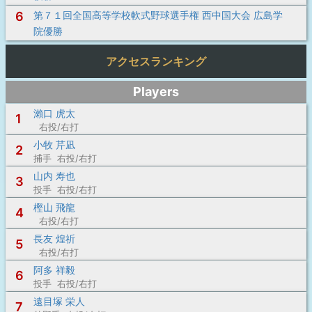
6
第７１回全国高等学校軟式野球選手権 西中国大会 広島学
院優勝
アクセスランキング
Players
瀨口 虎太
1
右投/右打
小牧 芹凪
2
捕手 右投/右打
山内 寿也
3
投手 右投/右打
樫山 飛龍
4
右投/右打
長友 煌祈
5
右投/右打
阿多 祥毅
6
投手 右投/右打
遠目塚 栄人
7