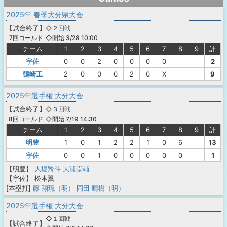
2025年 春季大分県大会
【
試合終了
】
◇２回戦
◇開始 3/28 10:00
7回コールド
チーム
1
2
3
4
5
6
7
8
9
計
宇佐
0
0
2
0
0
0
0
2
鶴崎工
2
0
0
0
2
0
X
9
2025年選手権 大分大会
【
試合終了
】
◇３回戦
◇開始 7/19 14:30
8回コールド
チーム
1
2
3
4
5
6
7
8
9
計
明豊
1
0
1
2
2
1
0
6
13
宇佐
0
0
1
0
0
0
0
0
1
【明豊】
大堀羚斗
大浦崇輔
【宇佐】
松本翼
[本塁打]
藤 翔琉（明）
岡田 晴樹（明）
2025年選手権 大分大会
◇１回戦
【
試合終了
】