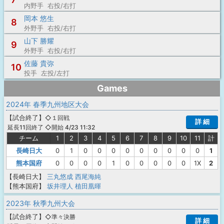
内野手 右投/右打
岡本 悠生
8
外野手 右投/右打
山下 勝耀
9
外野手 右投/右打
佐藤 貴弥
10
投手 左投/左打
Games
2024年 春季九州地区大会
【
試合終了
】
◇１回戦
詳 細
◇開始 4/23 11:32
延長11回終了
チーム
1
2
3
4
5
6
7
8
9
10
11
計
長崎日大
0
1
0
0
0
0
0
0
0
0
0
1
熊本国府
0
0
0
0
1
0
0
0
0
0
1X
2
【長崎日大】
三丸悠成
西尾海純
【熊本国府】
坂井理人
植田凰暉
2023年 秋季九州大会
【
試合終了
】
◇準々決勝
詳 細