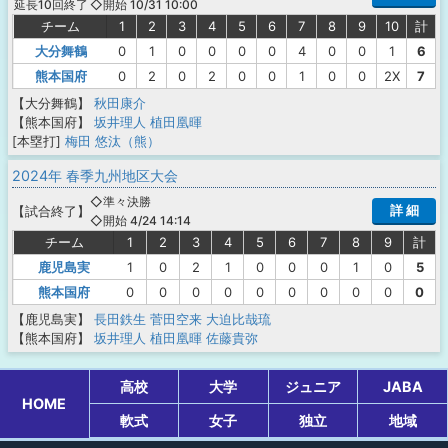
◇開始 10/31 10:00
延長10回終了
チーム
1
2
3
4
5
6
7
8
9
10
計
大分舞鶴
0
1
0
0
0
0
4
0
0
1
6
熊本国府
0
2
0
2
0
0
1
0
0
2X
7
【大分舞鶴】
秋田康介
【熊本国府】
坂井理人
植田凰暉
[本塁打]
梅田 悠汰（熊）
2024年 春季九州地区大会
◇準々決勝
詳 細
【
試合終了
】
◇開始 4/24 14:14
チーム
1
2
3
4
5
6
7
8
9
計
鹿児島実
1
0
2
1
0
0
0
1
0
5
熊本国府
0
0
0
0
0
0
0
0
0
0
【鹿児島実】
長田鉄生
菅田空来
大迫比哉琉
【熊本国府】
坂井理人
植田凰暉
佐藤貴弥
高校
大学
ジュニア
JABA
HOME
軟式
女子
独立
地域