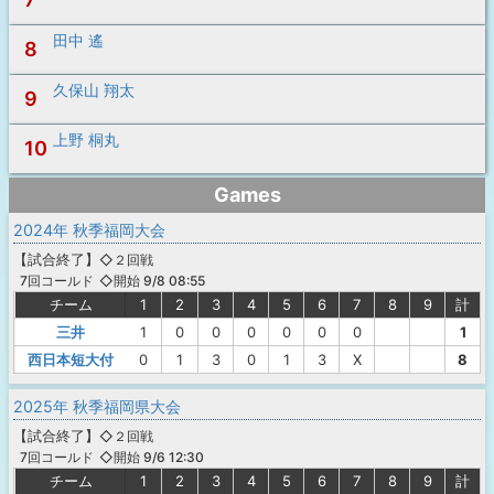
田中 遙
8
久保山 翔太
9
上野 桐丸
10
Games
2024年 秋季福岡大会
【
試合終了
】
◇２回戦
◇開始 9/8 08:55
7回コールド
チーム
1
2
3
4
5
6
7
8
9
計
三井
1
0
0
0
0
0
0
1
西日本短大付
0
1
3
0
1
3
X
8
2025年 秋季福岡県大会
【
試合終了
】
◇２回戦
◇開始 9/6 12:30
7回コールド
チーム
1
2
3
4
5
6
7
8
9
計