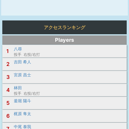
アクセスランキング
Players
八尋
1
投手 右投/右打
吉田 希人
2
宮原 昌士
3
林田
4
投手 右投/右打
釜堀 陽斗
5
梶原 隼太
6
中尾 泰我
7