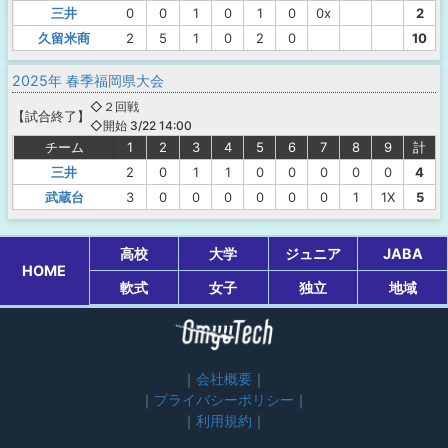
三井
0
0
1
0
1
0
0x
2
久留米商
2
5
1
0
2
0
10
2025年 春季福岡県大会
◇２回戦
【
試合終了
】
◇開始 3/22 14:00
チーム
1
2
3
4
5
6
7
8
9
計
三井
2
0
1
1
0
0
0
0
0
4
武蔵台
3
0
0
0
0
0
0
1
1X
5
高校
大学
ジュニア
JABA
HOME
軟式
女子
独立
地域
会社概要
プライバシーポリシー
利用規約