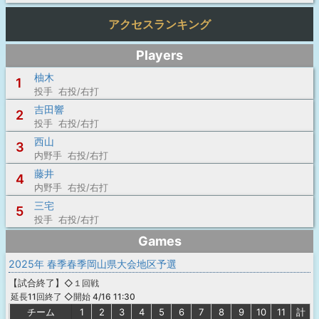
アクセスランキング
Players
柚木
1
投手 右投/右打
吉田響
2
投手 右投/右打
西山
3
内野手 右投/右打
藤井
4
内野手 右投/右打
三宅
5
投手 右投/右打
Games
2025年 春季春季岡山県大会地区予選
【
試合終了
】
◇１回戦
◇開始 4/16 11:30
延長11回終了
チーム
1
2
3
4
5
6
7
8
9
10
11
計