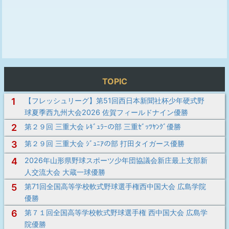
TOPIC
1
【フレッシュリーグ】第51回西日本新聞社杯少年硬式野
球夏季西九州大会2026 佐賀フィールドナイン優勝
2
第２９回 三重大会 ﾚｷﾞｭﾗｰの部 三重ｾﾞｯﾂﾔﾝｸﾞ優勝
3
第２９回 三重大会 ｼﾞｭﾆｱの部 打田タイガース優勝
4
2026年山形県野球スポーツ少年団協議会新庄最上支部新
人交流大会 大蔵一球優勝
5
第71回全国高等学校軟式野球選手権西中国大会 広島学院
優勝
6
第７１回全国高等学校軟式野球選手権 西中国大会 広島学
院優勝