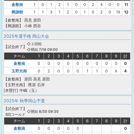
倉敷南
1
0
1
2
1
0
0
2
4
0
0
11
興譲館
1
1
3
1
2
0
1
0
2
0
1X
12
【倉敷南】
髙見
原田
【興譲館】
小林
西谷
2025年選手権 岡山大会
◇２回戦
【
試合終了
】
◇開始 7/16 09:00
チーム
1
2
3
4
5
6
7
8
9
計
倉敷南
0
0
0
0
0
0
0
0
0
0
玉野光南
0
2
0
0
0
1
1
0
X
4
【倉敷南】
原田
高見
原田
【玉野光南】
梶原
石井
[本塁打]
中嶋（玉）
2025年 秋季岡山予選
【
試合終了
】
◇開始 8/30 09:30
5回コールド
チーム
1
2
3
4
5
6
7
8
9
計
倉敷南
0
0
0
0
0
0