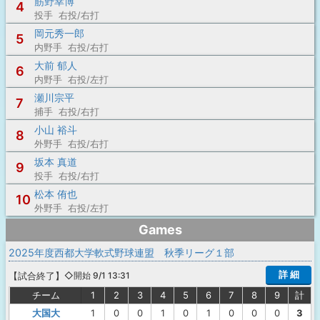
筋野幸博
4
投手 右投/右打
岡元秀一郎
5
内野手 右投/右打
大前 郁人
6
内野手 右投/左打
瀬川宗平
7
捕手 右投/右打
小山 裕斗
8
外野手 右投/右打
坂本 真道
9
投手 右投/右打
松本 侑也
10
外野手 右投/左打
Games
2025年度西都大学軟式野球連盟 秋季リーグ１部
詳 細
【
試合終了
】
◇開始 9/1 13:31
チーム
1
2
3
4
5
6
7
8
9
計
大国大
1
0
0
1
0
1
0
0
0
3