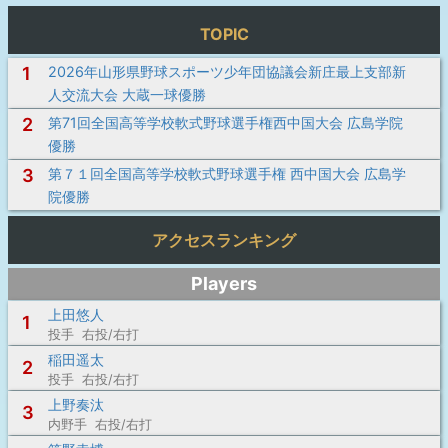
TOPIC
1
2026年山形県野球スポーツ少年団協議会新庄最上支部新
人交流大会 大蔵一球優勝
2
第71回全国高等学校軟式野球選手権西中国大会 広島学院
優勝
3
第７１回全国高等学校軟式野球選手権 西中国大会 広島学
院優勝
アクセスランキング
Players
上田悠人
1
投手 右投/右打
稲田遥太
2
投手 右投/右打
上野奏汰
3
内野手 右投/右打