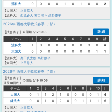
流科大
0
0
0
0
1
0
1
0
0
2
【大国大】
上田悠人
【流科大】
西原蒼天
村口滉斗
髙野修平
2026年 西都大学軟式春季（1部）
詳 細
【
試合終了
】
◇開始 5/12 10:00
チーム
1
2
3
4
5
6
7
8
9
計
流科大
1
0
0
0
0
0
0
3
0
4
大国大
0
0
0
0
0
0
0
0
1
1
【流科大】
奥田真太朗
髙野修平
【大国大】
上田悠人
2026年 西都大学軟式春季（1部）
【
試合終了
】
詳 細
◇開始 5/19 10:06
延長10回終了
チーム
1
2
3
4
5
6
7
8
9
10
計
大国大
0
1
1
2
1
0
0
0
0
1
6
経法大
0
0
1
0
2
0
0
1
1
1
6
【大国大】
上田悠人