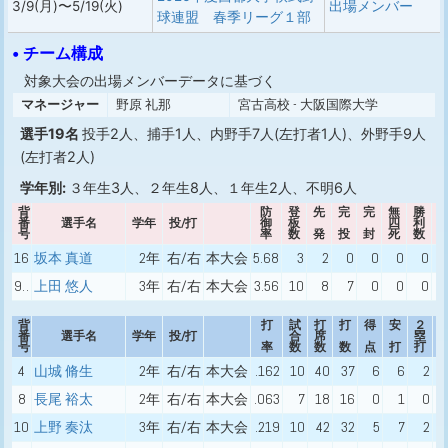
3/9(月)〜5/19(火)
出場メンバー
球連盟 春季リーグ１部
• チーム構成
対象大会の出場メンバーデータに基づく
マネージャー
野原 礼那
宮古高校 - 大阪国際大学
選手19名
投手2人、捕手1人、内野手7人(左打者1人)、外野手9人
(左打者2人)
学年別:
３年生3人、２年生8人、１年生2人、不明6人
背
防
登
先
完
完
無
勝
番
選手名
学年
投/打
御
板
四
利
号
率
数
発
投
封
死
数
16
坂本 真道
2年
右/右
本大会
5.68
3
2
0
0
0
0
98
上田 悠人
3年
右/右
本大会
3.56
10
8
7
0
0
0
背
打
試
打
打
得
安
２
番
選手名
学年
投/打
合
席
塁
号
率
数
数
数
点
打
打
4
山城 脩生
2年
右/右
本大会
.162
10
40
37
6
6
2
8
長尾 裕太
2年
右/右
本大会
.063
7
18
16
0
1
0
10
上野 奏汰
3年
右/右
本大会
.219
10
42
32
5
7
2