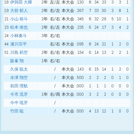
18
伊與田 大輝
2年
左/左
本大会
.130
8
34
23
3
3
1
19
大前 郁人
2年
右/左
本大会
.267
7
33
30
3
8
1
21
小山 裕斗
2年
右/右
本大会
.345
8
32
29
5
10
1
23
松本 侑也
2年
右/左
本大会
.235
6
24
17
3
4
2
24
小林奏斗
3年
右/右
44
瀬川宗平
右/右
本大会
.095
8
24
21
1
2
0
51
川島 莉空
2年
右/右
本大会
.154
6
14
13
2
2
1
阪峯 翔
1年
右/右
久保 聡太
/
本大会
.143
6
15
14
1
2
0
水津 翔空
/
本大会
.500
2
2
2
0
1
0
前田 理航
/
本大会
.000
1
1
1
0
0
0
今市 流牙
1年
右/両
本大会
.000
3
2
2
0
0
0
今中 琉牙
/
竹田 聡
/
本大会
.000
4
13
12
1
0
0