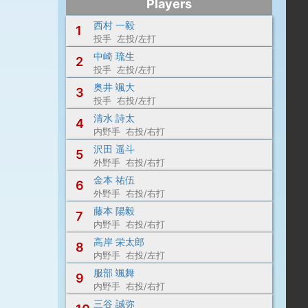
Players
西村 一毅
1
投手 左投/左打
中崎 琉生
2
投手 左投/左打
奥井 颯大
3
投手 右投/左打
清水 詩太
4
内野手 右投/右打
沢田 遥斗
5
外野手 右投/右打
金本 祐伍
6
外野手 右投/右打
藤本 陽毅
7
内野手 右投/右打
高岸 栄太郎
8
内野手 右投/左打
服部 颯舞
9
内野手 右投/右打
三谷 誠弥