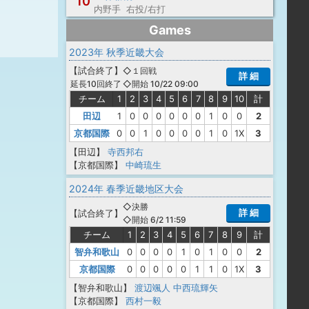
10
内野手 右投/右打
Games
2023年 秋季近畿大会
【
試合終了
】
◇１回戦
詳 細
◇開始 10/22 09:00
延長10回終了
チーム
1
2
3
4
5
6
7
8
9
10
計
田辺
1
0
0
0
0
0
0
1
0
0
2
京都国際
0
0
1
0
0
0
0
1
0
1X
3
【田辺】
寺西邦右
【京都国際】
中崎琉生
2024年 春季近畿地区大会
◇決勝
詳 細
【
試合終了
】
◇開始 6/2 11:59
チーム
1
2
3
4
5
6
7
8
9
計
智弁和歌山
0
0
0
0
1
0
1
0
0
2
京都国際
0
0
0
0
0
1
1
0
1X
3
【智弁和歌山】
渡辺颯人
中西琉輝矢
【京都国際】
西村一毅