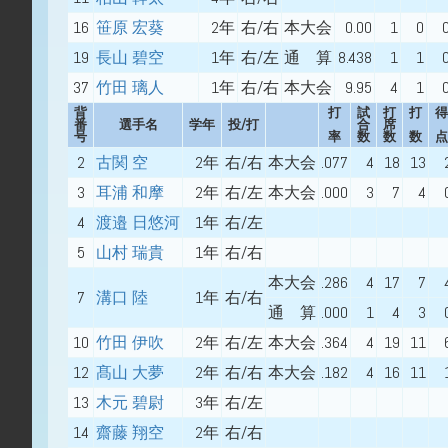
16
笹原 宏葵
2年
右/右
本大会
0.00
1
0
19
長山 碧空
1年
右/左
通 算
8.438
1
1
37
竹田 璃人
1年
右/右
本大会
9.95
4
1
背
打
試
打
打
得
番
選手名
学年
投/打
合
席
号
率
数
数
数
点
2
古関 空
2年
右/右
本大会
.077
4
18
13
3
耳浦 和摩
2年
右/左
本大会
.000
3
7
4
4
渡邉 日悠河
1年
右/左
5
山村 瑞貴
1年
右/右
本大会
.286
4
17
7
7
溝口 陸
1年
右/右
通 算
.000
1
4
3
10
竹田 伊吹
2年
右/左
本大会
.364
4
19
11
12
髙山 大夢
2年
右/右
本大会
.182
4
16
11
13
木元 碧尉
3年
右/左
14
齋藤 翔空
2年
右/右