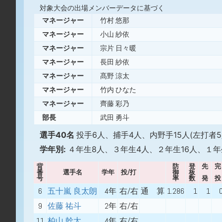
対象大会の出場メンバーデータに基づく
マネージャー
竹村 悠那
マネージャー
小山 紗依
マネージャー
宗片 日々暖
マネージャー
長田 紗依
マネージャー
髙野 涼太
マネージャー
竹内 ひなた
マネージャー
齊藤 彩乃
部長
武田 勇斗
選手40名
投手6人、捕手4人、内野手15人(左打者5
学年別:
４年生8人、３年生4人、２年生16人、１年
背
防
登
先
完
番
選手名
学年
投/打
御
板
号
率
数
発
投
6
五十嵐 良太朗
4年
右/右
通 算
1.286
1
1
9
佐藤 祐斗
2年
右/右
11
柏山 幹太
4年
右/右