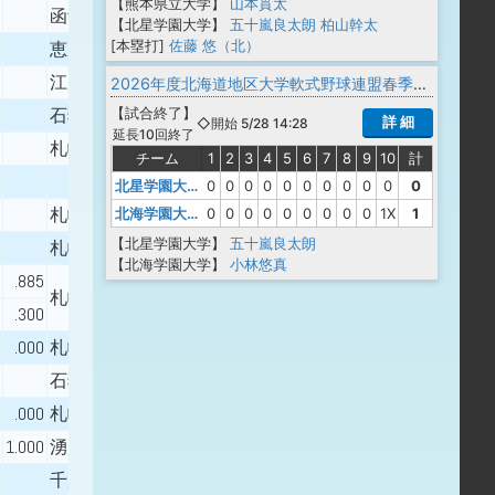
【熊本県立大学】
山本貫太
函館西
【北星学園大学】
五十嵐良太朗
柏山幹太
[本塁打]
佐藤 悠（北）
恵庭南
江別
2026年度北海道地区大学軟式野球連盟春季リーグ戦 1部
【
試合終了
】
石狩南
詳 細
◇開始 5/28 14:28
延長10回終了
札幌創成
チーム
1
2
3
4
5
6
7
8
9
10
計
北星学園大学
0
0
0
0
0
0
0
0
0
0
0
札幌平岡
北海学園大学
0
0
0
0
0
0
0
0
0
1X
1
【北星学園大学】
五十嵐良太朗
札幌北陵
【北海学園大学】
小林悠真
.885
札幌大谷
.300
.000
札幌白石
石狩南
.000
札幌白石
1.000
湧別
千歳