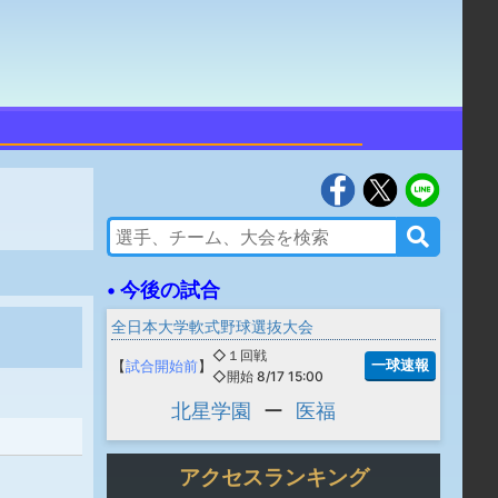
• 今後の試合
全日本大学軟式野球選抜大会
◇１回戦
一球速報
【
試合開始前
】
◇開始 8/17 15:00
北星学園
ー
医福
アクセスランキング