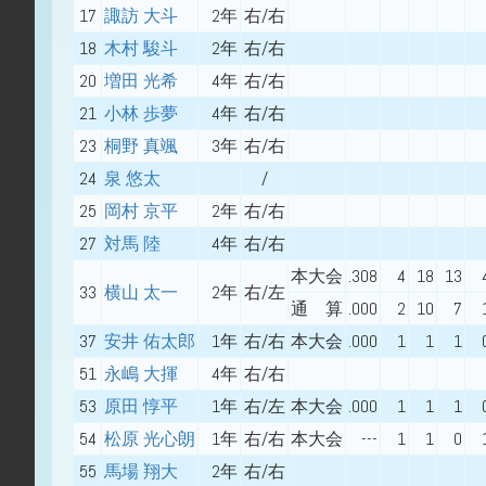
17
諏訪 大斗
2年
右/右
18
木村 駿斗
2年
右/右
20
増田 光希
4年
右/右
21
小林 歩夢
4年
右/右
23
桐野 真颯
3年
右/右
24
泉 悠太
/
25
岡村 京平
2年
右/右
27
対馬 陸
4年
右/右
本大会
.308
4
18
13
33
横山 太一
2年
右/左
通 算
.000
2
10
7
37
安井 佑太郎
1年
右/右
本大会
.000
1
1
1
51
永嶋 大揮
4年
右/右
53
原田 惇平
1年
右/左
本大会
.000
1
1
1
54
松原 光心朗
1年
右/右
本大会
---
1
1
0
55
馬場 翔大
2年
右/右