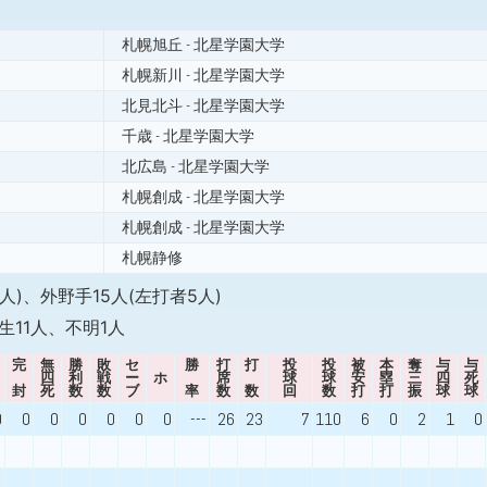
札幌旭丘 - 北星学園大学
札幌新川 - 北星学園大学
北見北斗 - 北星学園大学
千歳 - 北星学園大学
北広島 - 北星学園大学
札幌創成 - 北星学園大学
札幌創成 - 北星学園大学
札幌静修
人)、外野手15人(左打者5人)
生11人、不明1人
完
無
勝
敗
セ
勝
打
打
投
投
被
本
奪
与
与
四
利
戦
ー
ホ
席
球
球
安
塁
三
四
死
封
死
数
数
ブ
率
数
数
回
数
打
打
振
球
球
0
0
0
0
0
0
0
---
26
23
7
110
6
0
2
1
0