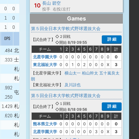
長山 碧空
10
0
0
0
0
1.00
札幌北陵
投手 右投/左打
1
0
8
5
1.13
札幌市立稲穂中学校 - 北海道科学大学
Games
1
0
7
7
2.05
札幌西陵
第５回全日本大学軟式野球選抜大会
◇２回戦
OPS
出身校
詳 細
【
試合終了
】
◇開始 8/19 09:55
チーム
1
2
3
4
5
6
7
8
9
計
.484
北海道科学大学
北星学園大学
0
0
0
0
0
0
0
0
0
0
.333
士別翔雲
東北福祉大学
0
0
1
0
2
0
0
0
X
3
札幌日本大学
【北星学園大学】
横山太一
柏山幹太
五十嵐良太
札幌北斗
朗
【東北福祉大学】
及川諒也
.992
屯田北 - 札幌創成
第５回全日本大学軟式野球選抜大会
.250
◇１回戦
1.429
札幌大谷
詳 細
【
試合終了
】
◇開始 8/18 09:56
.620
札幌平岡
チーム
1
2
3
4
5
6
7
8
9
計
熊本県立大学
0
0
0
0
0
0
0
0
0
0
札幌大谷
北星学園大学
0
0
0
0
0
0
3
0
X
3
札幌平岡