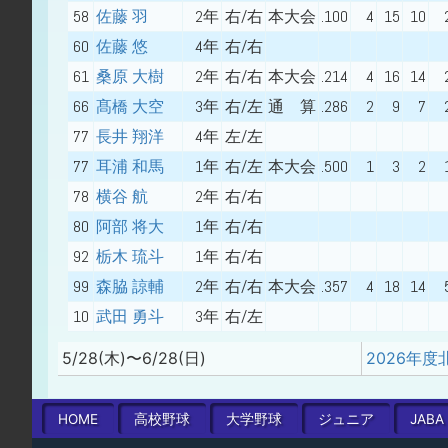
58
佐藤 羽
2年
右/右
本大会
.100
4
15
10
60
佐藤 悠
4年
右/右
61
桑原 大樹
2年
右/右
本大会
.214
4
16
14
66
髙橋 大空
3年
右/左
通 算
.286
2
9
7
77
長井 翔洋
4年
左/左
77
耳浦 和馬
1年
右/左
本大会
.500
1
3
2
78
横谷 航
2年
右/右
80
阿部 将大
1年
右/右
92
栃木 琉斗
1年
右/右
99
森脇 諒輔
2年
右/右
本大会
.357
4
18
14
10
武田 勇斗
3年
右/左
5/28(木)〜6/28(日)
HOME
高校
野球
大学
野球
ジュニア
JABA