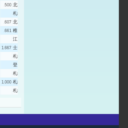
.500
北海道科学大学
札幌国際情報
.607
北星学園大学附属
.661
稚内（北海道） - 稚内大谷
江別
1.667
士別翔雲
札幌平岡
登別明日中等教育学校（北海道） - 登別明日
札幌稲雲
1.000
札幌西陵
札幌静修