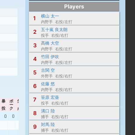
Players
横山 太一
1
内野手 右投/左打
五十嵐 良太朗
2
投手 右投/右打
髙橋 大空
3
内野手 右投/左打
竹田 伊吹
4
内野手 右投/左打
古関 空
5
外野手 右投/右打
佐藤 悠
6
内野手 右投/右打
笹原 宏葵
7
暴
ボ
失
自
投手 右投/右打
ー
責
WHIP
出身校
投
ク
点
点
溝口 陸
8
0
0
2
1
1.00
北陽 - 札幌第一
捕手 右投/右打
対馬 陸
恵庭北
9
捕手 右投/右打
札幌大谷