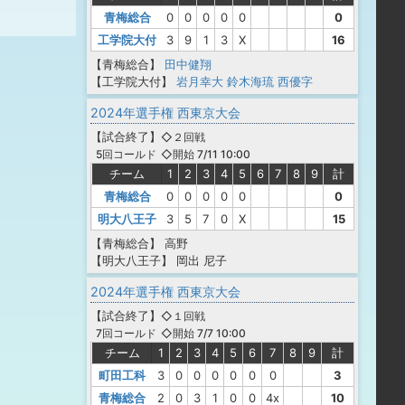
青梅総合
0
0
0
0
0
0
工学院大付
3
9
1
3
X
16
【青梅総合】
田中健翔
【工学院大付】
岩月幸大
鈴木海琉
西優字
2024年選手権 西東京大会
【
試合終了
】
◇２回戦
◇開始 7/11 10:00
5回コールド
チーム
1
2
3
4
5
6
7
8
9
計
青梅総合
0
0
0
0
0
0
明大八王子
3
5
7
0
X
15
【青梅総合】
高野
【明大八王子】
岡出
尼子
2024年選手権 西東京大会
【
試合終了
】
◇１回戦
◇開始 7/7 10:00
7回コールド
チーム
1
2
3
4
5
6
7
8
9
計
町田工科
3
0
0
0
0
0
0
3
青梅総合
2
0
3
1
0
0
4x
10