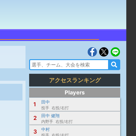
アクセスランキング
Players
田中
1
投手 右投/右打
田中 健翔
2
内野手 右投/右打
中村
3
投手 右投/右打