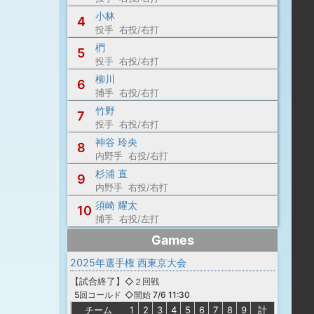
小林
4
投手 右投/右打
椚
5
投手 右投/右打
柳川
6
捕手 右投/右打
竹野
7
投手 右投/右打
神谷 玲央
8
内野手 右投/右打
杉浦 直
9
内野手 右投/右打
須崎 耀太
10
捕手 右投/左打
Games
2025年選手権 西東京大会
【
試合終了
】
◇２回戦
◇開始 7/6 11:30
5回コールド
チーム
1
2
3
4
5
6
7
8
9
計