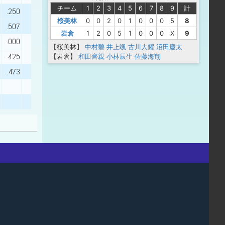
チーム
1
2
3
4
5
6
7
8
9
計
.250
桜美林
0
0
2
0
1
0
0
0
5
8
.507
岩倉
1
2
0
5
1
0
0
0
X
9
.000
【桜美林】
中村碧
井上颯
古川大耀
沼田慶太
.425
【岩倉】
和田齊親
小林辰生
佐藤海翔
.473