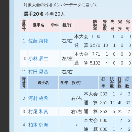
対象大会の出場メンバーデータに基づく
選手20名
不明20人
背
防
登
先
完
完
番
選手名
学年
投/打
御
板
号
率
数
発
投
封
本大会
0.00
1
0
0
0
1
佐藤 海翔
右/右
通 算
3.570
10
1
0
0
本大会
7.71
1
0
0
0
10
小林 辰生
左/左
通 算
5.192
4
0
0
0
11
村田 晃基
右/右
背
打
試
打
打
番
選手名
学年
投/打
合
席
号
率
数
数
数
本大会
.333
1
4
3
2
河村 柊希
右/右
通 算
.351
11
49
37
3
村尾 和真
右/右
通 算
.353
5
22
17
本大会
.000
1
4
3
4
柏木 郁海
/
通 算
.000
1
4
3