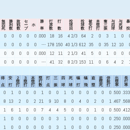
無
勝
敗
セ
勝
打
打
投
投
被
本
奪
与
与
暴
四
利
戦
ー
ホ
席
球
球
安
塁
三
四
死
死
数
数
ブ
率
数
数
回
数
打
打
振
球
球
投
0
0
0
0
0
.000
18
16
4 2/3
64
2
0
3
1
0
0
0
0
0
0
---
178
150
40 1/3
612
35
0
35
12
10
0
0
0
0
0
.000
12
11
2 1/3
41
5
0
1
0
0
0
0
0
0
0
---
41
32
8 2/3
153
11
0
6
4
2
得
安
２
３
本
塁
打
三
四
死
犠
犠
盗
盗
併
出
長
塁
塁
塁
打
塁
殺
塁
打
点
打
打
打
打
数
点
振
球
球
打
飛
塁
死
打
率
率
0
1
0
0
0
1
0
0
1
0
0
0
0
0
0
.500
.333
8
13
2
0
2
21
9
10
8
0
4
0
2
0
1
.467
.568
1
6
1
0
0
7
4
4
5
0
0
0
1
0
0
.500
.412
1
0
0
0
0
0
0
3
1
0
0
0
0
0
0
.250
.000
1
0
0
0
0
0
0
3
1
0
0
0
0
0
0
.250
.000