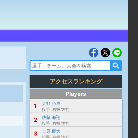
アクセスランキング
Players
大野 巧成
1
投手 右投/左打
佐藤 海翔
2
投手 右投/右打
上原 慶大
3
投手 右投/左打