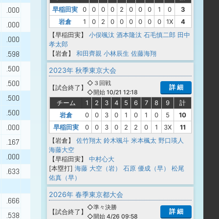
.000
早稲田実
0
0
0
0
2
0
0
0
1
0
3
岩倉
1
0
2
0
0
0
0
0
0
1X
4
.000
【早稲田実】
小俣颯汰
酒本隆汰
石毛慎二郎
田中
.000
孝太郎
.598
【岩倉】
和田齊親
小林辰生
佐藤海翔
.500
2023年 秋季東京大会
.500
◇３回戦
詳 細
【
試合終了
】
◇開始 10/21 12:18
.500
チーム
1
2
3
4
5
6
7
8
9
計
.500
岩倉
0
0
3
0
1
0
1
0
5
10
.000
早稲田実
0
0
3
0
2
2
0
1
3X
11
【岩倉】
佐竹翔太
鈴木颯斗
米本楓太
野口瑛人
.167
海藤大空
.000
【早稲田実】
中村心大
[本塁打]
海藤 大空（岩）
石原 優成（早）
松尾
.633
佑真（早）
2026年 春季東京都大会
.666
◇準々決勝
詳 細
【
試合終了
】
.538
◇開始 4/26 09:58