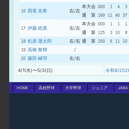
本大会
.000
1
4
3
16
西尾 友希
右/左
通 算
.189
11
46
37
本大会
.000
1
1
1
17
伊藤 総真
右/左
通 算
.125
3
10
8
18
松原 晟太郎
右/右
通 算
.200
6
11
10
19
高橋 黎輝
/
20
藤田 崚羽
右/右
4/1(水)〜5/3(日)
HOME
高校
野球
大学
野球
ジュニア
JABA