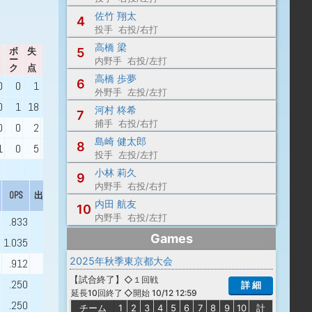
佐竹 翔太
4
投手 右投/右打
高橋 梁
5
ボ
失
自
ー
責
WHIP
出身校
内野手 右投/左打
ク
点
点
高橋 歩夢
6
0
0
1
0
0.64
外野手 左投/左打
0
1
18
16
1.17
河村 柊希
7
捕手 右投/右打
0
0
2
2
2.14
島崎 健太郎
8
1
0
5
5
1.73
投手 左投/左打
小林 莉久
9
内野手 右投/右打
OPS
出身校
内田 航友
10
内野手 右投/左打
.833
Games
1.035
2025年秋季東京都大会
.912
【
試合終了
】
◇１回戦
.250
詳 細
◇開始 10/12 12:59
延長10回終了
.250
チーム
1
2
3
4
5
6
7
8
9
10
計