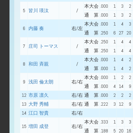
本大会
.000
1
3
2
5
皆川 瑛汰
/
通 算
.000
1
3
2
本大会
.000
1
4
3
6
内藤 奏
右/左
通 算
.250
6
27
20
本大会
.250
1
4
4
7
庄司 トーマス
/
通 算
.250
1
4
4
本大会
.000
1
4
2
8
和田 斉親
/
通 算
.000
1
4
2
本大会
.000
1
2
2
9
浅田 倫太朗
右/右
通 算
.000
4
14
9
12
市原 凛久
右/右
通 算
.000
2
2
2
13
大野 秀輔
右/右
通 算
.222
3
12
9
14
江口 智貴
右/右
本大会
.333
1
3
3
15
増田 成登
右/右
通 算
.188
5
20
16