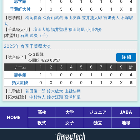
志学館
1
1
0
0
1
0
1
0
0
4
千葉経大付
3
0
5
0
0
0
0
1
X
9
【志学館】
松岡春喜
久保山武蔵
永山友真
笠井捷太郎
宮﨑勇人
石塚駿
太
【千葉経大付】
増田大地
福井聖理
福田龍凰
小川佑介
[本塁打]
石黒 連央（千）
2025年 春季千葉県大会
◇３回戦
詳 細
【
試合終了
】
◇開始 4/26 08:57
チーム
1
2
3
4
5
6
7
8
9
計
志学館
1
1
0
0
0
1
1
0
0
4
拓大紅陵
0
0
0
0
0
1
1
3
X
5
【志学館】
花田俊一郎
鈴木紘太
山縣快翔
【拓大紅陵】
中村怜人
鐘ケ江翔
宮澤和聖
高校
大学
ジュニア
JABA
HOME
軟式
女子
独立
地域