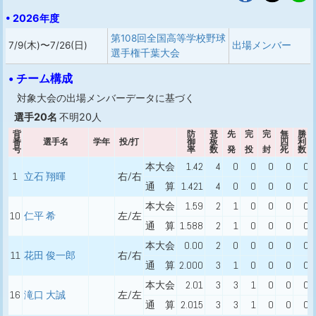
• 2026年度
第108回全国高等学校野球
7/9(木)〜7/26(日)
出場メンバー
選手権千葉大会
• チーム構成
対象大会の出場メンバーデータに基づく
選手20名
不明20人
背
防
登
先
完
完
無
勝
番
選手名
学年
投/打
御
板
四
利
号
率
数
発
投
封
死
数
本大会
1.42
4
0
0
0
0
0
1
立石 翔暉
右/右
通 算
1.421
4
0
0
0
0
0
本大会
1.59
2
1
0
0
0
0
10
仁平 希
左/左
通 算
1.588
2
1
0
0
0
0
本大会
0.00
2
0
0
0
0
0
11
花田 俊一郎
右/右
通 算
2.000
3
1
0
0
0
0
本大会
2.01
3
3
1
0
0
0
16
滝口 大誠
左/左
通 算
2.015
3
3
1
0
0
0