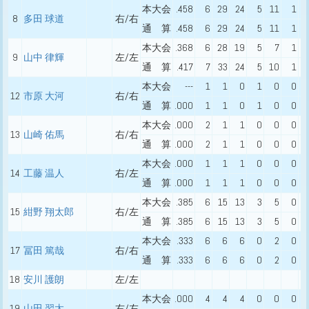
本大会
.458
6
29
24
5
11
1
8
多田 球道
右/右
通 算
.458
6
29
24
5
11
1
本大会
.368
6
28
19
5
7
1
9
山中 律輝
左/左
通 算
.417
7
33
24
5
10
1
本大会
---
1
1
0
1
0
0
12
市原 大河
右/右
通 算
.000
1
1
0
1
0
0
本大会
.000
2
1
1
0
0
0
13
山崎 佑馬
右/右
通 算
.000
2
1
1
0
0
0
本大会
.000
1
1
1
0
0
0
14
工藤 温人
右/左
通 算
.000
1
1
1
0
0
0
本大会
.385
6
15
13
3
5
0
15
紺野 翔太郎
右/左
通 算
.385
6
15
13
3
5
0
本大会
.333
6
6
6
0
2
0
17
冨田 篤哉
右/右
通 算
.333
6
6
6
0
2
0
18
安川 護朗
左/左
本大会
.000
4
4
4
0
0
0
19
山田 習太
右/左