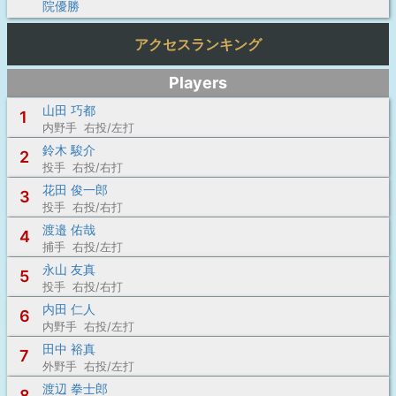
院優勝
アクセスランキング
Players
山田 巧都
1
内野手 右投/左打
鈴木 駿介
2
投手 右投/右打
花田 俊一郎
3
投手 右投/右打
渡邉 佑哉
4
捕手 右投/左打
永山 友真
5
投手 右投/右打
内田 仁人
6
内野手 右投/左打
田中 裕真
7
外野手 右投/左打
渡辺 拳士郎
8