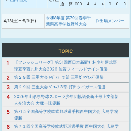
通 算
.000
4
4
4
0
0
0
令和8年度 第79回春季千
4/18(土)〜5/3(日)
▷出場メンバー
葉県高等学校野球大会
TOPIC
1
【フレッシュリーグ】第51回西日本新聞社杯少年硬式野
球夏季西九州大会2026 佐賀フィールドナイン優勝
2
第２９回 三重大会 ﾚｷﾞｭﾗｰの部 三重ｾﾞｯﾂﾔﾝｸﾞ優勝
3
第２９回 三重大会 ｼﾞｭﾆｱの部 打田タイガース優勝
4
2026年山形県野球スポーツ少年団協議会新庄最上支部新
人交流大会 大蔵一球優勝
5
第71回全国高等学校軟式野球選手権西中国大会 広島学院
優勝
6
第７１回全国高等学校軟式野球選手権 西中国大会 広島学