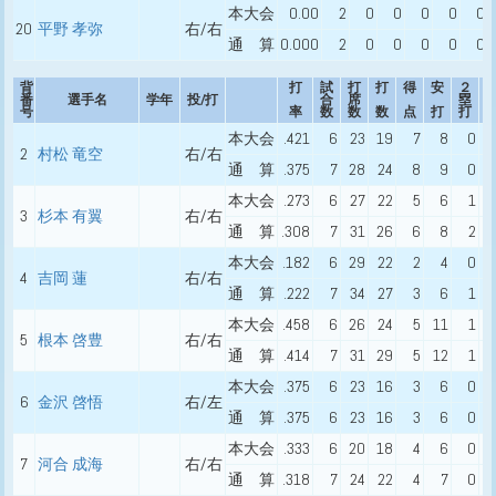
本大会
0.00
2
0
0
0
0
0
20
平野 孝弥
右/右
通 算
0.000
2
0
0
0
0
0
背
打
試
打
打
得
安
２
番
選手名
学年
投/打
合
席
塁
号
率
数
数
数
点
打
打
本大会
.421
6
23
19
7
8
0
2
村松 竜空
右/右
通 算
.375
7
28
24
8
9
0
本大会
.273
6
27
22
5
6
1
3
杉本 有翼
右/右
通 算
.308
7
31
26
6
8
2
本大会
.182
6
29
22
2
4
0
4
吉岡 蓮
右/右
通 算
.222
7
34
27
3
6
1
本大会
.458
6
26
24
5
11
1
5
根本 啓豊
右/右
通 算
.414
7
31
29
5
12
1
本大会
.375
6
23
16
3
6
0
6
金沢 啓悟
右/左
通 算
.375
6
23
16
3
6
0
本大会
.333
6
20
18
4
6
0
7
河合 成海
右/右
通 算
.318
7
24
22
4
7
0