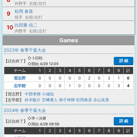
外野手 右投/右打
松岡 春喜
9
投手 右投/右打
比田勝 信二
10
内野手 右投/左打
Games
2023年 春季千葉大会
◇３回戦
詳 細
【
試合終了
】
◇開始 4/29 12:05
チーム
1
2
3
4
5
6
7
8
9
計
習志野
0
0
0
0
0
2
0
3
1
6
志学館
0
0
0
1
0
0
0
0
3
4
【習志野】
中西孝輝
小城知
【志学館】
鈴木駿介
宮﨑勇人
御子神輝
松岡春喜
永山友真
2024年 春季千葉大会
◇準々決勝
詳 細
【
試合終了
】
◇開始 4/28 08:59
チーム
1
2
3
4
5
6
7
8
9
計