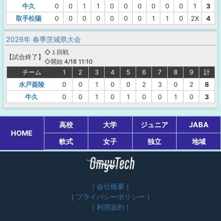
牛久
0
0
1
1
0
0
0
0
0
0
1
3
取手松陽
0
0
0
0
0
0
0
1
1
0
2X
4
2026年 春季茨城県大会
◇１回戦
【
試合終了
】
◇開始 4/18 11:10
チーム
1
2
3
4
5
6
7
8
9
計
水戸葵陵
0
0
1
0
0
2
3
0
2
8
牛久
0
0
1
0
1
0
0
1
0
3
高校
大学
ジュニア
JABA
HOME
軟式
女子
独立
地域
会社概要
プライバシーポリシー
利用規約