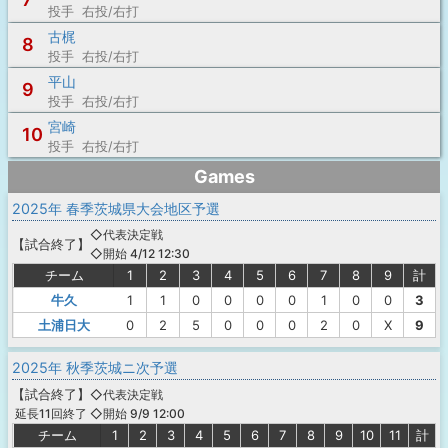
投手 右投/右打
古梶
8
投手 右投/右打
平山
9
投手 右投/右打
宮崎
10
投手 右投/右打
Games
2025年 春季茨城県大会地区予選
◇代表決定戦
【
試合終了
】
◇開始 4/12 12:30
チーム
1
2
3
4
5
6
7
8
9
計
牛久
1
1
0
0
0
0
1
0
0
3
土浦日大
0
2
5
0
0
0
2
0
X
9
2025年 秋季茨城ニ次予選
【
試合終了
】
◇代表決定戦
◇開始 9/9 12:00
延長11回終了
チーム
1
2
3
4
5
6
7
8
9
10
11
計