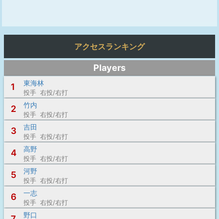
アクセスランキング
Players
東海林
1
投手 右投/右打
竹内
2
投手 右投/右打
吉田
3
投手 右投/右打
高野
4
投手 右投/右打
河野
5
投手 右投/右打
一志
6
投手 右投/右打
野口
7