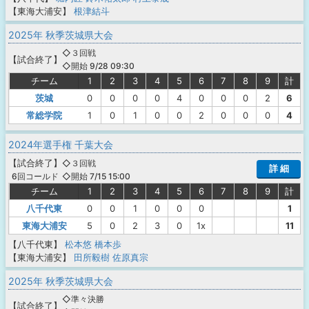
【東海大浦安】
根津結斗
2025年 秋季茨城県大会
◇３回戦
【
試合終了
】
◇開始 9/28 09:30
チーム
1
2
3
4
5
6
7
8
9
計
茨城
0
0
0
0
4
0
0
0
2
6
常総学院
1
0
1
0
0
2
0
0
0
4
2024年選手権 千葉大会
【
試合終了
】
◇３回戦
詳 細
◇開始 7/15 15:00
6回コールド
チーム
1
2
3
4
5
6
7
8
9
計
八千代東
0
0
1
0
0
0
1
東海大浦安
5
0
2
3
0
1x
11
【八千代東】
松本悠
橋本歩
【東海大浦安】
田所毅樹
佐原真宗
2025年 秋季茨城県大会
◇準々決勝
【
試合終了
】