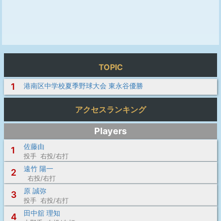
TOPIC
1
港南区中学校夏季野球大会 東永谷優勝
アクセスランキング
Players
佐藤由
1
投手 右投/右打
遠竹 陽一
2
右投/右打
原 誠弥
3
投手 右投/右打
田中舘 理知
4