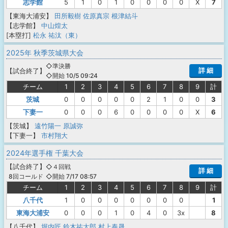
志学館
5
1
0
1
0
0
0
0
X
7
【東海大浦安】
田所毅樹
佐原真宗
根津結斗
【志学館】
中山煌太
[本塁打]
松永 祐汰（東）
2025年 秋季茨城県大会
◇準決勝
詳 細
【
試合終了
】
◇開始 10/5 09:24
チーム
1
2
3
4
5
6
7
8
9
計
茨城
0
0
0
0
0
2
1
0
0
3
下妻一
0
0
0
6
0
0
0
0
X
6
【茨城】
遠竹陽一
原誠弥
【下妻一】
市村翔大
2024年選手権 千葉大会
【
試合終了
】
◇４回戦
詳 細
◇開始 7/17 08:57
8回コールド
チーム
1
2
3
4
5
6
7
8
9
計
八千代
1
0
0
0
0
0
0
0
1
東海大浦安
0
0
0
1
0
4
0
3x
8
【八千代】
堀内匠
鈴木祐太郎
村上泰晟