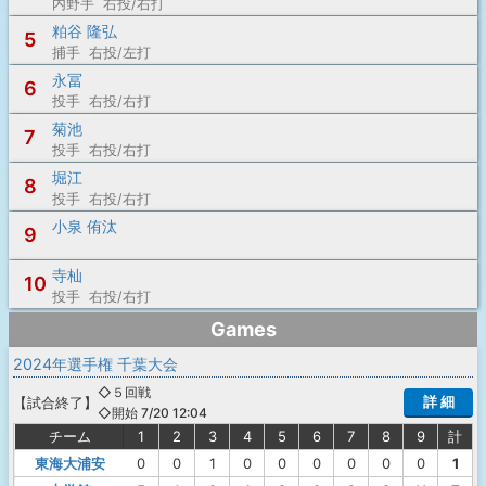
内野手 右投/右打
粕谷 隆弘
5
捕手 右投/左打
永冨
6
投手 右投/右打
菊池
7
投手 右投/右打
堀江
8
投手 右投/右打
小泉 侑汰
9
寺杣
10
投手 右投/右打
Games
2024年選手権 千葉大会
◇５回戦
詳 細
【
試合終了
】
◇開始 7/20 12:04
チーム
1
2
3
4
5
6
7
8
9
計
東海大浦安
0
0
1
0
0
0
0
0
0
1