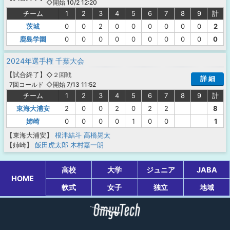
◇開始 10/2 12:20
チーム
1
2
3
4
5
6
7
8
9
計
茨城
0
0
2
0
0
0
0
0
0
2
鹿島学園
0
0
0
0
0
0
0
0
0
0
2024年選手権 千葉大会
【
試合終了
】
◇２回戦
詳 細
◇開始 7/13 11:52
7回コールド
チーム
1
2
3
4
5
6
7
8
9
計
東海大浦安
2
0
0
2
0
2
2
8
姉崎
0
0
0
0
1
0
0
1
【東海大浦安】
根津結斗
高橋晃太
【姉崎】
飯田虎太郎
木村嘉一朗
高校
大学
ジュニア
JABA
HOME
軟式
女子
独立
地域