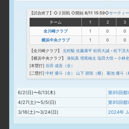
【
試合終了
】◇２回戦
◇開始 8/11 15:59◇
サーティ
チーム
1
2
3
全川崎クラブ
1
0
0
横浜中央クラブ
1
0
0
【全川崎クラブ】
北村駿
佐藤康平
松田大誠
-
松下渓
【横浜中央クラブ】
湊拓真
増尾柚太
塩田大悟
-
小林
[本塁打]
谷田 成吾（全）
[二塁打]
中村 優斗（全）
山下 碧陸（横）
菊池 優斗（
6/2(日)〜6/13(木)
第95回
4/27(土)〜5/5(日)
3/16(土)〜3/24(日)
2024年