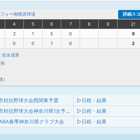
ーフォー相模原球場
詳細ス
4
5
6
7
8
9
計
2
1
5
0
9
0
0
1
0
2
大
岩永成美
史拓
横）
都市対抗野球大会西関東予選
▷日程・結果
第95回都市対抗野球大会神奈川県1次予選 兼 第48回全日本クラブ選手権大会神奈川県予選
▷日程・結果
 JABA春季神奈川県クラブ大会
▷日程・結果