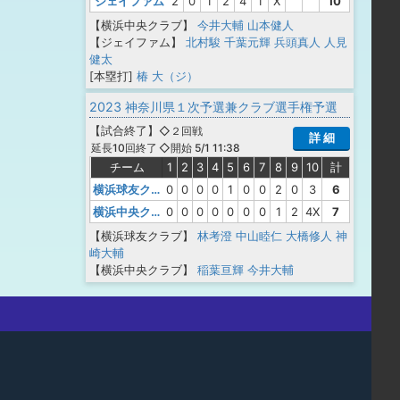
ジェイファム
2
0
1
2
4
1
X
10
【横浜中央クラブ】
今井大輔
山本健人
【ジェイファム】
北村駿
千葉元輝
兵頭真人
人見
健太
[本塁打]
椿 大（ジ）
2023 神奈川県１次予選兼クラブ選手権予選
【
試合終了
】
◇２回戦
詳 細
◇開始 5/1 11:38
延長10回終了
チーム
1
2
3
4
5
6
7
8
9
10
計
横浜球友クラブ
0
0
0
0
1
0
0
2
0
3
6
横浜中央クラブ
0
0
0
0
0
0
0
1
2
4X
7
【横浜球友クラブ】
林考澄
中山睦仁
大橋修人
神
崎大輔
【横浜中央クラブ】
稲葉亘輝
今井大輔