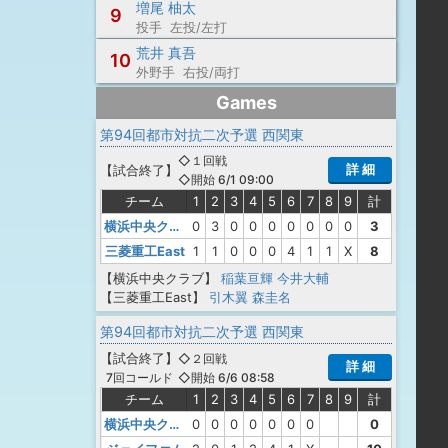
増尾 柚太
9
投手 左投/左打
荒井 真吾
10
外野手 右投/両打
Games
第94回都市対抗二次予選 西関東
◇１回戦
詳 細
【
試合終了
】
◇開始 6/1 09:00
チーム
1
2
3
4
5
6
7
8
9
計
横浜中央クラブ
0
3
0
0
0
0
0
0
0
3
三菱重工East
1
1
0
0
0
4
1
1
X
8
【横浜中央クラブ】
稲葉亘輝
今井大輔
【三菱重工East】
引木翼
森圭名
第94回都市対抗二次予選 西関東
【
試合終了
】
◇２回戦
詳 細
◇開始 6/6 08:58
7回コールド
チーム
1
2
3
4
5
6
7
8
9
計
横浜中央クラブ
0
0
0
0
0
0
0
0