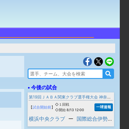
• 今後の試合
第19回ＪＡＢＡ関東クラブ選手権大会 神奈川県予選
◇１回戦
一球速報
【
試合開始前
】
◇開始 8/13 12:00
横浜中央クラブ
ー
国際総合伊勢原クラブ