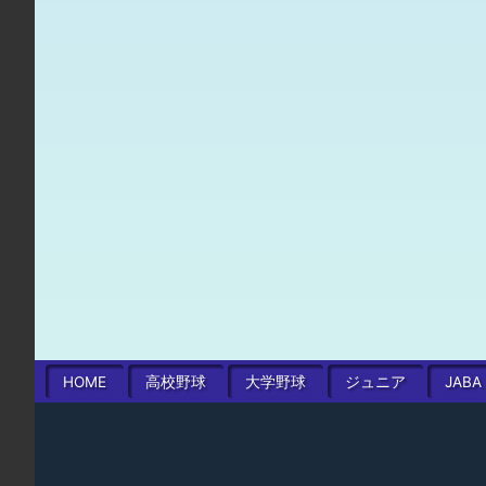
HOME
高校
野球
大学
野球
ジュニア
JABA