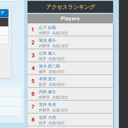
アクセスランキング
コア
Players
山下 結風
1
外野手 右投/左打
菊池 優斗
2
内野手 右投/左打
山本 健人
3
投手 右投/右打
速水 皓二朗
4
捕手 右投/右打
本間 貴大
5
投手 右投/右打
内田 健太
6
外野手 左投/左打
荒井 隼虎
7
外野手 右投/右打
塩田 大悟
8
投手 右投/右打