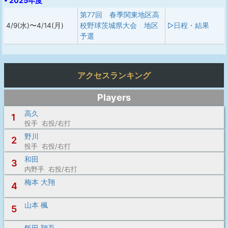
• 2025年度
第77回 春季関東地区高
4/9(水)〜4/14(月)
校野球茨城県大会 地区
▷日程・結果
予選
アクセスランキング
Players
高久
1
投手 右投/右打
野川
2
投手 右投/右打
和田
3
内野手 右投/右打
梅本 大翔
4
山本 楓
5
飯田 翔吾