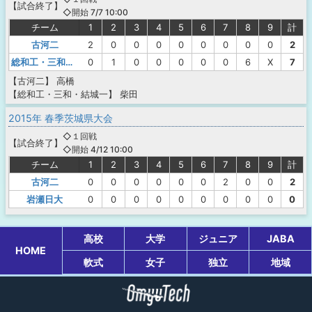
【
試合終了
】
◇開始 7/7 10:00
チーム
1
2
3
4
5
6
7
8
9
計
古河二
2
0
0
0
0
0
0
0
0
2
総和工・三和・結城一
0
1
0
0
0
0
0
6
X
7
【古河二】
高橋
【総和工・三和・結城一】
柴田
2015年 春季茨城県大会
◇１回戦
【
試合終了
】
◇開始 4/12 10:00
チーム
1
2
3
4
5
6
7
8
9
計
古河二
0
0
0
0
0
0
2
0
0
2
岩瀬日大
0
0
0
0
0
0
0
0
0
0
高校
大学
ジュニア
JABA
HOME
軟式
女子
独立
地域