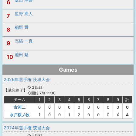
6
星野 嵩人
7
稲垣 舜
8
高槁 一真
9
池田 魁
10
Games
2026年選手権 茨城大会
◇２回戦
【
試合終了
】
◇開始 7/9 11:30
チーム
1
2
3
4
5
6
7
8
9
計
古河二
0
0
0
0
0
0
0
0
0
0
水戸桜ノ牧
1
0
0
1
2
0
0
0
X
4
2024年選手権 茨城大会
◇１回戦