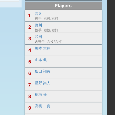
Players
高久
1
投手 右投/右打
野川
2
投手 右投/右打
和田
3
内野手 右投/右打
梅本 大翔
4
山本 楓
5
飯田 翔吾
6
星野 嵩人
7
稲垣 舜
8
高槁 一真
9