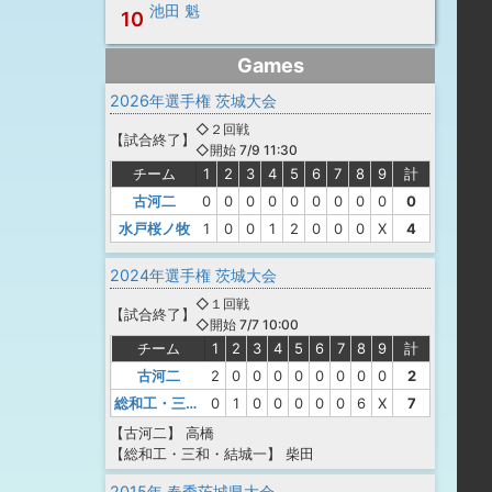
池田 魁
10
Games
2026年選手権 茨城大会
◇２回戦
【
試合終了
】
◇開始 7/9 11:30
チーム
1
2
3
4
5
6
7
8
9
計
古河二
0
0
0
0
0
0
0
0
0
0
水戸桜ノ牧
1
0
0
1
2
0
0
0
X
4
2024年選手権 茨城大会
◇１回戦
【
試合終了
】
◇開始 7/7 10:00
チーム
1
2
3
4
5
6
7
8
9
計
古河二
2
0
0
0
0
0
0
0
0
2
総和工・三和・結城一
0
1
0
0
0
0
0
6
X
7
【古河二】
高橋
【総和工・三和・結城一】
柴田
2015年 春季茨城県大会