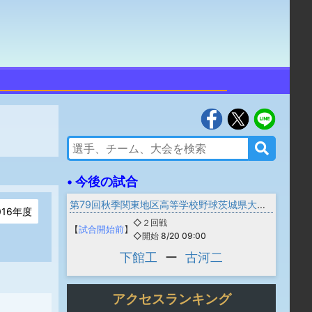
• 今後の試合
第79回秋季関東地区高等学校野球茨城県大会 一次予選
016年度
◇２回戦
【
試合開始前
】
◇開始 8/20 09:00
下館工
ー
古河二
アクセスランキング