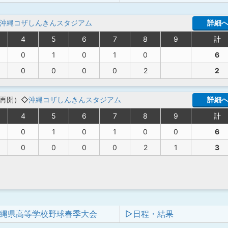
沖縄コザしんきんスタジアム
詳細
4
5
6
7
8
9
計
0
1
0
1
0
6
0
0
0
0
2
2
より再開）◇
沖縄コザしんきんスタジアム
詳細
4
5
6
7
8
9
計
0
1
0
1
0
0
6
0
0
0
0
2
1
3
 沖縄県高等学校野球春季大会
▷日程・結果