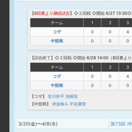
【
8回裏より継続試合
】◇２回戦
◇開始 6/27 13:30◇
チーム
1
2
3
コザ
0
0
4
中部商
0
0
0
【
試合終了
】◇２回戦
◇開始 6/28 14:00（8回裏
チーム
1
2
3
コザ
0
0
4
中部商
0
0
0
【コザ】
登川柊平
池根陸
【中部商】
津波桐斗
平良勝聖
3/20(金)〜4/8(水)
第73回