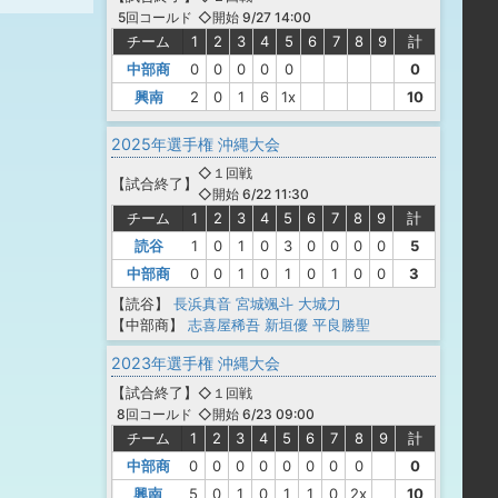
◇開始 9/27 14:00
5回コールド
チーム
1
2
3
4
5
6
7
8
9
計
中部商
0
0
0
0
0
0
興南
2
0
1
6
1x
10
2025年選手権 沖縄大会
◇１回戦
【
試合終了
】
◇開始 6/22 11:30
チーム
1
2
3
4
5
6
7
8
9
計
読谷
1
0
1
0
3
0
0
0
0
5
中部商
0
0
1
0
1
0
1
0
0
3
【読谷】
長浜真音
宮城颯斗
大城力
【中部商】
志喜屋稀吾
新垣優
平良勝聖
2023年選手権 沖縄大会
【
試合終了
】
◇１回戦
◇開始 6/23 09:00
8回コールド
チーム
1
2
3
4
5
6
7
8
9
計
中部商
0
0
0
0
0
0
0
0
0
興南
5
0
1
0
1
1
0
2x
10