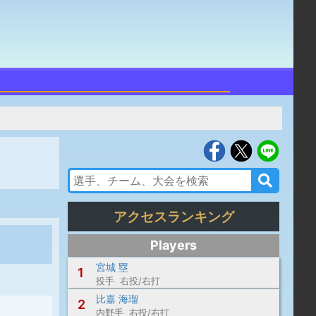
アクセスランキング
Players
宮城 塁
1
投手 右投/右打
比嘉 海瑠
2
内野手 右投/右打