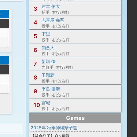
岸本 佑大
3
捕手 右投/右打
へ
志喜屋 稀吾
4
投手 右投/右打
下里
5
投手 右投/右打
知念大
6
投手 右投/右打
へ
新垣 優
7
内野手 右投/右打
玉那覇
8
投手 右投/右打
平良 勝聖
9
投手 右投/右打
宮城
10
投手 右投/右打
Games
2025年 秋季沖縄県予選
【
試合終了
】
◇２回戦