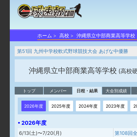
ホーム
高校
沖縄県立中部商業高等学校
第51回 九州中学校軟式野球競技大会 あげな中優勝
沖縄県立中部商業高等学校
(高校
トップ
メンバー
日程・結果
大会別成績
2026年度
2025年度
2024年度
2023年度
2
• 2026年度
6/13(土)〜7/20(月)
第108