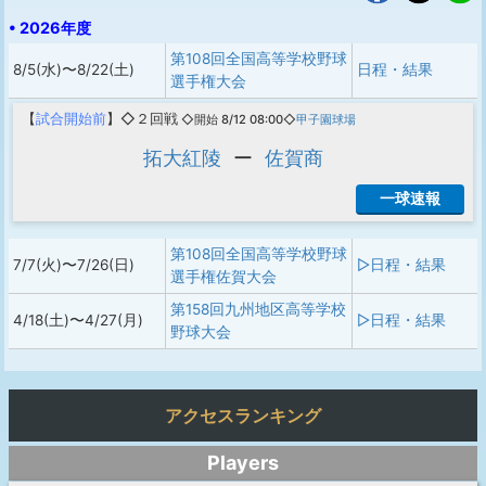
• 2026年度
第108回全国高等学校野球
8/5(水)〜8/22(土)
日程・結果
選手権大会
【
試合開始前
】◇２回戦
◇開始 8/12 08:00◇
甲子園球場
拓大紅陵
ー
佐賀商
一球速報
第108回全国高等学校野球
7/7(火)〜7/26(日)
▷日程・結果
選手権佐賀大会
第158回九州地区高等学校
4/18(土)〜4/27(月)
▷日程・結果
野球大会
アクセスランキング
Players