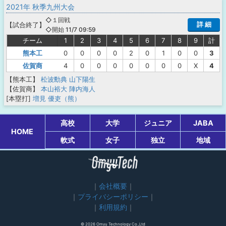
2021年 秋季九州大会
◇１回戦
詳 細
【
試合終了
】
◇開始 11/7 09:59
チーム
1
2
3
4
5
6
7
8
9
計
熊本工
0
0
0
0
2
0
1
0
0
3
佐賀商
4
0
0
0
0
0
0
0
X
4
【熊本工】
松波勳典
山下陽生
【佐賀商】
本山裕大
陣内海人
[本塁打]
増見 優吏（熊）
高校
大学
ジュニア
JABA
HOME
軟式
女子
独立
地域
会社概要
プライバシーポリシー
利用規約
© 2026 Omyu Technology Co.,Ltd