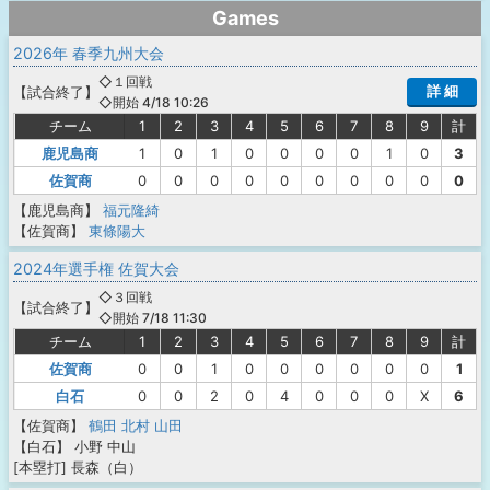
Games
2026年 春季九州大会
◇１回戦
詳 細
【
試合終了
】
◇開始 4/18 10:26
チーム
1
2
3
4
5
6
7
8
9
計
鹿児島商
1
0
1
0
0
0
0
1
0
3
佐賀商
0
0
0
0
0
0
0
0
0
0
【鹿児島商】
福元隆綺
【佐賀商】
東條陽大
2024年選手権 佐賀大会
◇３回戦
【
試合終了
】
◇開始 7/18 11:30
チーム
1
2
3
4
5
6
7
8
9
計
佐賀商
0
0
1
0
0
0
0
0
0
1
白石
0
0
2
0
4
0
0
0
X
6
【佐賀商】
鶴田
北村
山田
【白石】
小野
中山
[本塁打]
長森（白）