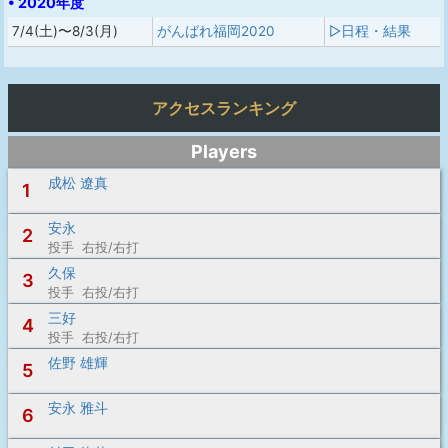
• 2020年度
7/4(土)〜8/3(月)
がんばれ福岡2020
▷日程・結果
アクセスランキング
Players
成松 遼真
1
安永
2
投手 右投/右打
久保
3
投手 右投/右打
三好
4
投手 右投/右打
佐野 雄輝
5
安永 雅斗
6