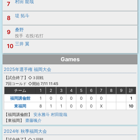
村田 龍哉
7
堤 拓斗
8
桑野
9
投手 右投/右打
三井 翼
10
Games
2025年選手権 福岡大会
【
試合終了
】
◇３回戦
◇開始 7/11 11:45
7回コールド
チーム
1
2
3
4
5
6
7
8
9
計
福岡講倫館
1
0
0
0
0
0
0
1
東福岡
8
1
1
0
0
0
X
10
【福岡講倫館】
安永雅斗
村田龍哉
【東福岡】
齋藤颯介
2024年 秋季福岡大会
【
試合終了
】
◇２回戦