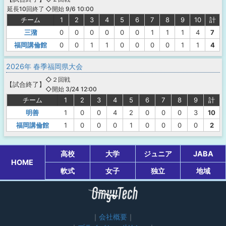
◇開始 9/6 10:00
延長10回終了
チーム
1
2
3
4
5
6
7
8
9
10
計
三潴
0
0
0
0
0
0
1
1
1
4
7
福岡講倫館
0
0
1
1
0
0
0
0
1
1
4
2026年 春季福岡県大会
◇２回戦
【
試合終了
】
◇開始 3/24 12:00
チーム
1
2
3
4
5
6
7
8
9
計
明善
1
0
0
4
2
0
0
0
3
10
福岡講倫館
1
0
0
0
1
0
0
0
0
2
高校
大学
ジュニア
JABA
HOME
軟式
女子
独立
地域
会社概要