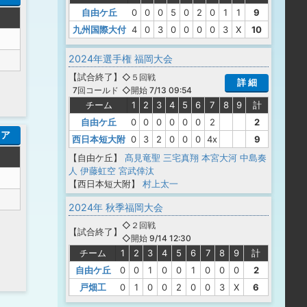
自由ケ丘
0
0
0
5
0
2
0
1
1
9
九州国際大付
4
0
3
0
0
0
0
3
X
10
2024年選手権 福岡大会
【
試合終了
】
◇５回戦
詳 細
◇開始 7/13 09:54
7回コールド
チーム
1
2
3
4
5
6
7
8
9
計
自由ケ丘
0
0
0
0
0
0
2
2
コア
西日本短大附
0
3
2
0
0
0
4x
9
【自由ケ丘】
髙見竜聖
三宅真翔
本宮大河
中島奏
人
伊藤虹空
宮武倖汰
【西日本短大附】
村上太一
2024年 秋季福岡大会
◇２回戦
【
試合終了
】
◇開始 9/14 12:30
チーム
1
2
3
4
5
6
7
8
9
計
自由ケ丘
0
0
1
0
0
1
0
0
0
2
戸畑工
0
1
0
0
2
0
0
3
X
6