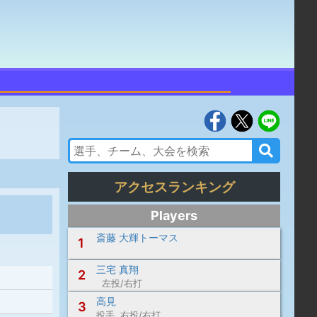
アクセスランキング
Players
斎藤 大輝トーマス
1
三宅 真翔
2
左投/右打
高見
3
投手 右投/右打