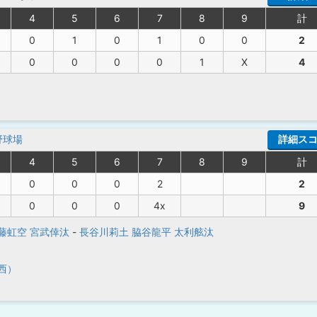
4
5
6
7
8
9
計
0
1
0
1
0
0
2
0
0
0
0
1
X
4
野球場
詳細ス
4
5
6
7
8
9
計
0
0
0
2
2
0
0
0
4x
9
藤虹空
宮武倖汰
-
長谷川莉土
脇谷龍平
太利舷汰
西）