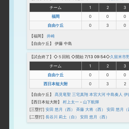
チーム
1
2
3
福岡
0
0
0
自由ケ丘
0
3
0
【福岡】
井崎
【自由ケ丘】
伊藤
中島
【
試合終了
】◇５回戦
◇開始 7/13 09:54◇
久留米市
チーム
1
2
3
自由ケ丘
0
0
0
西日本短大附
0
3
2
【自由ケ丘】
髙見竜聖
三宅真翔
本宮大河
中島奏人
伊
【西日本短大附】
村上太一
-
山下航輝
[三塁打]
安田 悠月（西）
斉藤 大将（西）
安田 悠月（
[二塁打]
長谷川 莉土（自）
安田 悠月（西）