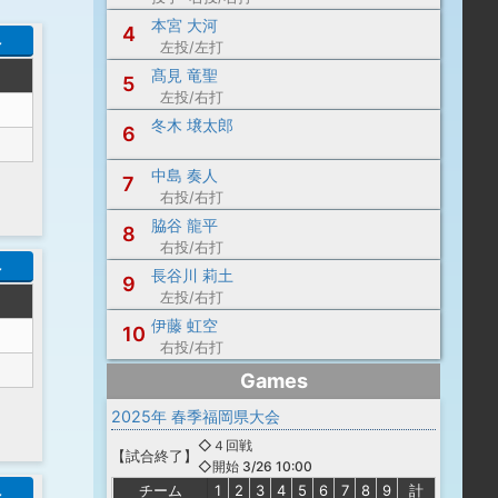
本宮 大河
4
へ
左投/左打
髙見 竜聖
5
左投/右打
冬木 壌太郎
6
中島 奏人
7
右投/右打
脇谷 龍平
8
右投/右打
へ
長谷川 莉土
9
左投/右打
伊藤 虹空
10
右投/右打
Games
2025年 春季福岡県大会
◇４回戦
【
試合終了
】
◇開始 3/26 10:00
チーム
1
2
3
4
5
6
7
8
9
計
へ