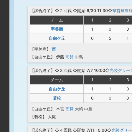
【
試合終了
】◇２回戦
◇開始 6/30 11:30◇
県営筑豊
チーム
1
2
3
宇美商
1
0
0
自由ケ丘
0
5
1
【宇美商】
西
【自由ケ丘】
伊藤
高見
中島
【
試合終了
】◇３回戦
◇開始 7/7 10:00◇
光陵グリー
チーム
1
2
3
自由ケ丘
1
1
0
若松
0
0
0
【自由ケ丘】
本宮
高見
大崎
中島
【若松】
大庭
【
試合終了
】◇４回戦
◇開始 7/11 10:00◇
光陵グリー