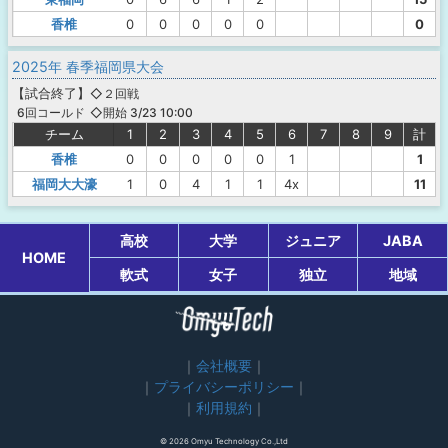
香椎
0
0
0
0
0
0
2025年 春季福岡県大会
【
試合終了
】
◇２回戦
◇開始 3/23 10:00
6回コールド
チーム
1
2
3
4
5
6
7
8
9
計
香椎
0
0
0
0
0
1
1
福岡大大濠
1
0
4
1
1
4x
11
高校
大学
ジュニア
JABA
HOME
軟式
女子
独立
地域
会社概要
プライバシーポリシー
利用規約
© 2026 Omyu Technology Co.,Ltd