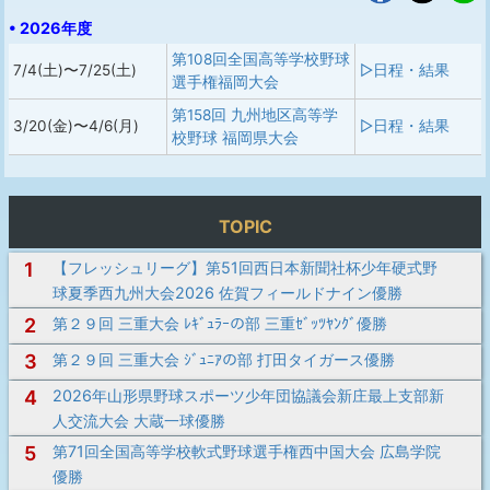
• 2026年度
第108回全国高等学校野球
7/4(土)〜7/25(土)
▷日程・結果
選手権福岡大会
第158回 九州地区高等学
3/20(金)〜4/6(月)
▷日程・結果
校野球 福岡県大会
TOPIC
1
【フレッシュリーグ】第51回西日本新聞社杯少年硬式野
球夏季西九州大会2026 佐賀フィールドナイン優勝
2
第２９回 三重大会 ﾚｷﾞｭﾗｰの部 三重ｾﾞｯﾂﾔﾝｸﾞ優勝
3
第２９回 三重大会 ｼﾞｭﾆｱの部 打田タイガース優勝
4
2026年山形県野球スポーツ少年団協議会新庄最上支部新
人交流大会 大蔵一球優勝
5
第71回全国高等学校軟式野球選手権西中国大会 広島学院
優勝