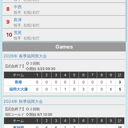
中西
8
投手 右投/右打
島津
9
投手 右投/右打
荒尾
10
投手 右投/右打
Games
2026年 春季福岡県大会
◇２回戦
【
試合終了
】
◇開始 3/22 09:30
チーム
1
2
3
4
5
6
7
8
9
計
香椎
0
0
0
0
2
0
0
0
1
3
福岡大大濠
0
0
1
1
0
3
0
0
X
5
2024年 秋季福岡大会
【
試合終了
】
◇２回戦
◇開始 9/1 12:30
5回コールド
チーム
1
2
3
4
5
6
7
8
9
計
東福岡
0
6
6
1
2
15