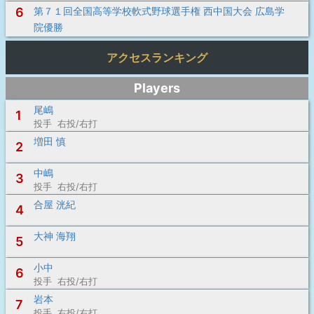
6
第７１回全国高等学校軟式野球選手権 西中国大会 広島学
院優勝
アクセスランキング
Players
尾嶋
1
投手 右投/右打
増田 慎
2
中嶋
3
投手 右投/右打
合屋 洸紀
4
大神 海翔
5
小中
6
投手 右投/右打
岩本
7
投手 右投/右打