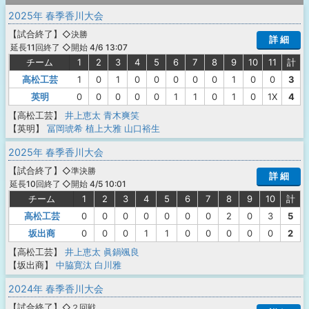
2025年 春季香川大会
【
試合終了
】
◇決勝
詳 細
◇開始 4/6 13:07
延長11回終了
チーム
1
2
3
4
5
6
7
8
9
10
11
計
高松工芸
1
0
1
0
0
0
0
0
1
0
0
3
英明
0
0
0
0
0
1
1
0
1
0
1X
4
【高松工芸】
井上恵太
青木爽笑
【英明】
冨岡琥希
植上大雅
山口裕生
2025年 春季香川大会
【
試合終了
】
◇準決勝
詳 細
◇開始 4/5 10:01
延長10回終了
チーム
1
2
3
4
5
6
7
8
9
10
計
高松工芸
0
0
0
0
0
0
0
2
0
3
5
坂出商
0
0
0
1
1
0
0
0
0
0
2
【高松工芸】
井上恵太
眞鍋颯良
【坂出商】
中脇寛汰
白川雅
2024年 春季香川大会
【
試合終了
】
◇２回戦