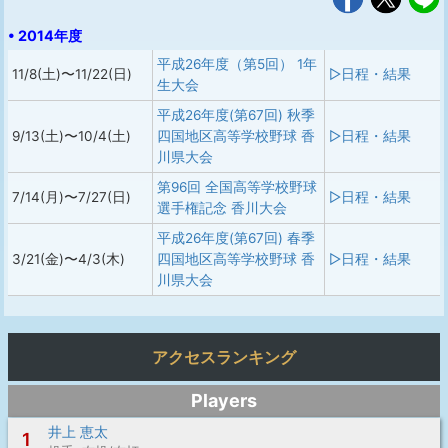
• 2014年度
平成26年度（第5回） 1年
11/8(土)〜11/22(日)
▷日程・結果
生大会
平成26年度(第67回) 秋季
9/13(土)〜10/4(土)
四国地区高等学校野球 香
▷日程・結果
川県大会
第96回 全国高等学校野球
7/14(月)〜7/27(日)
▷日程・結果
選手権記念 香川大会
平成26年度(第67回) 春季
3/21(金)〜4/3(木)
四国地区高等学校野球 香
▷日程・結果
川県大会
アクセスランキング
Players
井上 恵太
1