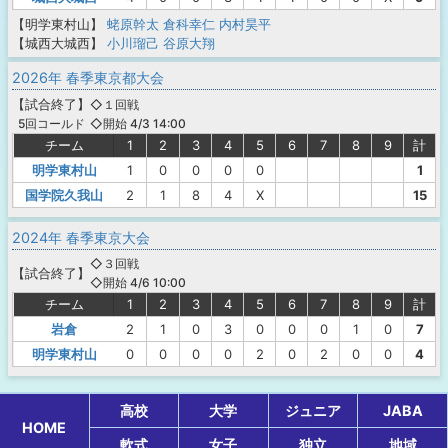
【明学東村山】
蛯原幹太
倉科幸仁
内村昊平
【城西大城西】
小川瑠己
谷原大翔
2026年 春季東京都大会
【
試合終了
】
◇１回戦
◇開始 4/3 14:00
5回コールド
チーム
1
2
3
4
5
6
7
8
9
計
明学東村山
1
0
0
0
0
1
国学院久我山
2
1
8
4
X
15
2024年 春季東京大会
◇３回戦
【
試合終了
】
◇開始 4/6 10:00
チーム
1
2
3
4
5
6
7
8
9
計
岩倉
2
1
0
3
0
0
0
1
0
7
明学東村山
0
0
0
0
2
0
2
0
0
4
高校
大学
ジュニア
JABA
HOME
軟式
女子
独立
地域