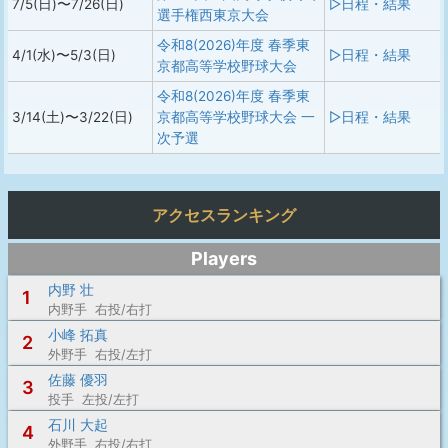
7/5(日)〜7/26(日)
▷日程・結果
選手権西東京大会
令和8(2026)年度 春季東
4/1(水)〜5/3(日)
▷日程・結果
京都高等学校野球大会
令和8(2026)年度 春季東
3/14(土)〜3/22(日)
京都高等学校野球大会 一
▷日程・結果
次予選
アクセスランキング
Players
内野 壮
1
内野手 右投/右打
小峰 拓真
2
外野手 右投/左打
佐藤 優羽
3
投手 左投/左打
石川 大起
4
外野手 右投/右打