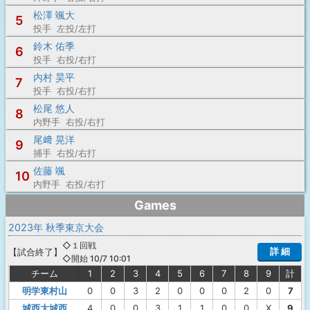
松澤 颯大
5
投手 左投/左打
鈴木 佑季
6
投手 右投/右打
内村 昊平
7
投手 右投/右打
松尾 悠人
8
内野手 右投/右打
尾﨑 晃洋
9
捕手 右投/右打
佐藤 颯
10
内野手 右投/右打
Games
2023年 秋季東京大会
◇１回戦
詳 細
【
試合終了
】
◇開始 10/7 10:01
チーム
1
2
3
4
5
6
7
8
9
計
明学東村山
0
0
3
2
0
0
0
2
0
7
城西大城西
4
0
0
3
1
1
0
0
X
9