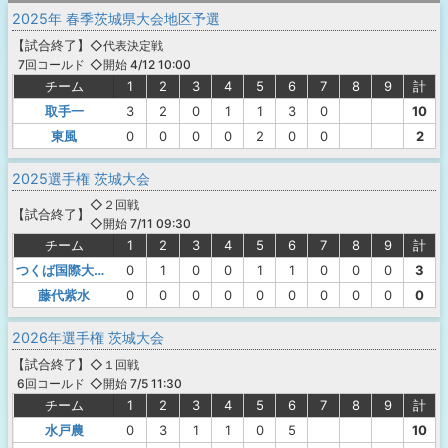
2025年 春季茨城県大会地区予選
【
試合終了
】
◇代表決定戦
◇開始 4/12 10:00
7回コールド
チーム
1
2
3
4
5
6
7
8
9
計
取手一
3
2
0
1
1
3
0
10
東風
0
0
0
0
2
0
0
2
2025選手権 茨城大会
◇２回戦
【
試合終了
】
◇開始 7/11 09:30
チーム
1
2
3
4
5
6
7
8
9
計
つくば国際大東風
0
1
0
0
1
1
0
0
0
3
藤代紫水
0
0
0
0
0
0
0
0
0
0
2026年選手権 茨城大会
【
試合終了
】
◇１回戦
◇開始 7/5 11:30
6回コールド
チーム
1
2
3
4
5
6
7
8
9
計
水戸農
0
3
1
1
0
5
10