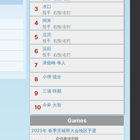
水口
3
投手 右投/右打
阿井
4
投手 右投/右打
北沢
5
投手 右投/右打
浜田
6
投手 右投/右打
津留崎 隼人
7
小堺 琉生
8
三浦 咲都
9
今井 大智
10
Games
2025年 春季茨城県大会地区予選
◇代表決定戦