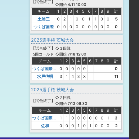
【
試合終了
】
◇開始 4/11 10:00
チーム
1
2
3
4
5
6
7
8
9
計
土浦三
0
2
1
0
0
1
1
0
0
5
つくば国際
0
0
0
0
0
0
0
0
0
0
2025選手権 茨城大会
【
試合終了
】
◇３回戦
◇開始 7/18 12:00
5回コールド
チーム
1
2
3
4
5
6
7
8
9
計
つくば国際大高
0
0
0
0
0
0
水戸啓明
3
1
4
3
X
11
2025選手権 茨城大会
◇２回戦
【
試合終了
】
◇開始 7/13 09:30
チーム
1
2
3
4
5
6
7
8
9
計
つくば国際大高
1
1
0
0
0
0
0
0
1
3
佐和
0
0
0
1
0
1
0
0
0
2