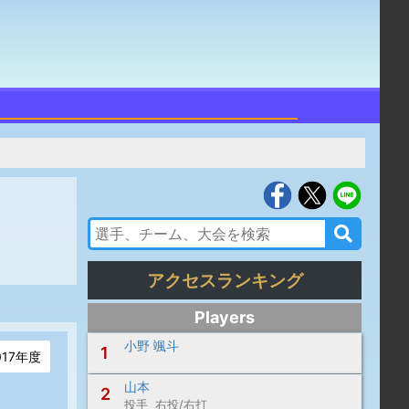
アクセスランキング
Players
小野 颯斗
1
017年度
山本
2
投手 右投/右打