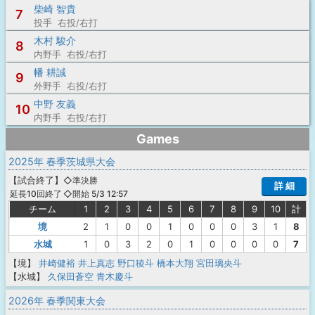
柴崎 智貴
7
投手 右投/右打
木村 駿介
8
内野手 右投/右打
幡 耕誠
9
外野手 右投/右打
中野 友義
10
内野手 右投/右打
Games
2025年 春季茨城県大会
【
試合終了
】
◇準決勝
詳 細
◇開始 5/3 12:57
延長10回終了
チーム
1
2
3
4
5
6
7
8
9
10
計
境
2
1
0
0
1
0
0
0
3
1
8
水城
1
0
3
2
0
1
0
0
0
0
7
【境】
井崎健裕
井上真志
野口稜斗
橋本大翔
宮田璃央斗
【水城】
久保田蒼空
青木慶斗
2026年 春季関東大会