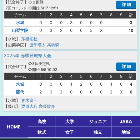
【
試合終了
】
◇２回戦
詳 細
◇開始 5/17 12:51
7回コールド
チーム
1
2
3
4
5
6
7
8
9
計
水城
0
0
0
3
0
0
0
3
山梨学院
0
3
2
0
0
5
X
10
【水城】
茅根拓杜
【山梨学院】
渡部瑛太
髙橋瞬
2025年 春季茨城県大会
◇3位決定戦
詳 細
【
試合終了
】
◇開始 5/5 10:02
チーム
1
2
3
4
5
6
7
8
9
計
水城
0
0
0
1
2
0
0
1
0
4
藤代
2
0
2
0
0
0
0
2
X
6
【水城】
青木慶斗
【藤代】
栗原大和
齊藤駿介
高校
大学
ジュニア
JABA
HOME
軟式
女子
独立
地域