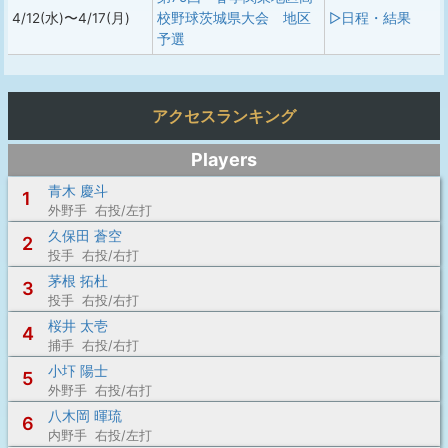
4/12(水)〜4/17(月)
校野球茨城県大会 地区
▷日程・結果
予選
アクセスランキング
Players
青木 慶斗
1
外野手 右投/左打
久保田 蒼空
2
投手 右投/右打
茅根 拓杜
3
投手 右投/右打
桜井 太壱
4
捕手 右投/右打
小圷 陽士
5
外野手 右投/右打
八木岡 暉琉
6
内野手 右投/左打