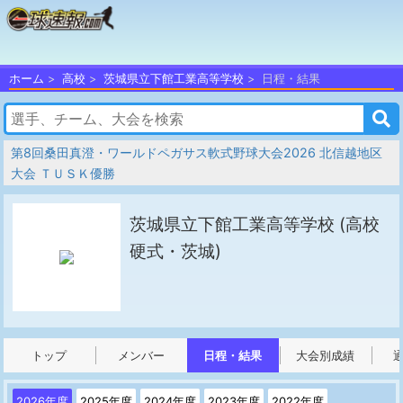
ホーム
高校
茨城県立下館工業高等学校
日程・結果
第8回桑田真澄・ワールドペガサス軟式野球大会2026 北信越地区
大会 ＴＵＳＫ優勝
茨城県立下館工業高等学校
(高校
硬式・茨城)
トップ
メンバー
日程・結果
大会別成績
2026年度
2025年度
2024年度
2023年度
2022年度