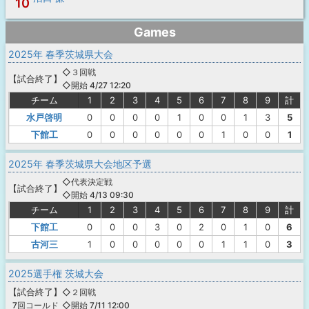
10
Games
2025年 春季茨城県大会
◇３回戦
【
試合終了
】
◇開始 4/27 12:20
チーム
1
2
3
4
5
6
7
8
9
計
水戸啓明
0
0
0
0
1
0
0
1
3
5
下館工
0
0
0
0
0
0
1
0
0
1
2025年 春季茨城県大会地区予選
◇代表決定戦
【
試合終了
】
◇開始 4/13 09:30
チーム
1
2
3
4
5
6
7
8
9
計
下館工
0
0
0
3
0
2
0
1
0
6
古河三
1
0
0
0
0
0
1
1
0
3
2025選手権 茨城大会
【
試合終了
】
◇２回戦
◇開始 7/11 12:00
7回コールド