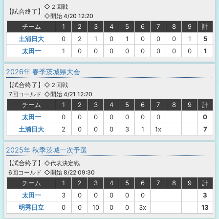
◇２回戦
【
試合終了
】
◇開始 4/20 12:20
チーム
1
2
3
4
5
6
7
8
9
計
土浦日大
0
2
1
0
1
0
0
0
1
5
太田一
1
0
0
0
0
0
0
0
0
1
2026年 春季茨城県大会
【
試合終了
】
◇２回戦
◇開始 4/21 12:20
7回コールド
チーム
1
2
3
4
5
6
7
8
9
計
太田一
0
0
0
0
0
0
0
0
土浦日大
2
0
0
0
3
1
1x
7
2025年 秋季茨城一次予選
【
試合終了
】
◇代表決定戦
◇開始 8/22 09:30
6回コールド
チーム
1
2
3
4
5
6
7
8
9
計
太田一
3
0
0
0
0
0
3
明秀日立
0
0
10
0
0
3x
13