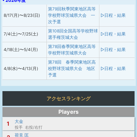
• 2026年度
第79回秋季関東地区高等
8/17(月)〜8/23(日)
学校野球茨城県大会 一
▷日程・結果
次予選
第108回全国高等学校野球
7/4(土)〜7/25(土)
▷日程・結果
選手権茨城大会
第78回春季関東地区高等
4/18(土)〜5/4(月)
▷日程・結果
学校野球茨城県大会
第78回 春季関東地区高
4/8(水)〜4/13(月)
校野球茨城県大会 地区
▷日程・結果
予選
アクセスランキング
Players
大金
1
投手 右投/右打
荷見 匡