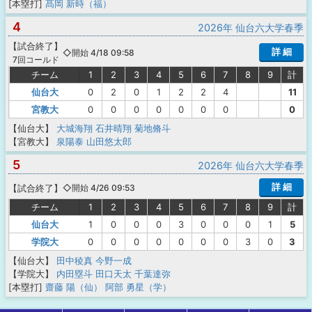
[本塁打]
髙岡 新時（福）
4
2026年 仙台六大学春季
【
試合終了
】
詳 細
◇開始 4/18 09:58
7回コールド
チーム
1
2
3
4
5
6
7
8
9
計
仙台大
0
2
0
1
2
2
4
11
宮教大
0
0
0
0
0
0
0
0
【仙台大】
大城海翔
石井晴翔
菊地脩斗
【宮教大】
泉陽泰
山田悠太郎
5
2026年 仙台六大学春季
詳 細
【
試合終了
】
◇開始 4/26 09:53
チーム
1
2
3
4
5
6
7
8
9
計
仙台大
1
0
0
0
3
0
0
0
1
5
学院大
0
0
0
0
0
0
0
3
0
3
【仙台大】
田中稜真
今野一成
【学院大】
内田塁斗
田口天太
千葉達弥
[本塁打]
齋藤 陽（仙）
阿部 勇星（学）