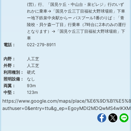
(営)」行、「国見ケ丘・中山台・泉ビレジ」行のいず
れかに乗車→「国見ケ丘三丁目福祉大野球場前」下車
ー地下鉄泉中央駅からー バスプール1番のりば：「青
陵校・貝ケ森一丁目」行乗車（7時台に2本のみの運行
となります）→「国見ケ丘三丁目福祉大野球場前」下
車
電話：
022-279-8911
内野：
人工芝
外野：
人工芝
利用種別：
硬式
照明設備：
なし
両翼：
93m
中堅：
123m
https://www.google.com/maps/place/%E6%9D%B1%E5
authuser=0&entry=ttu&g_ep=EgoyMDI2MDQwMS4wIK