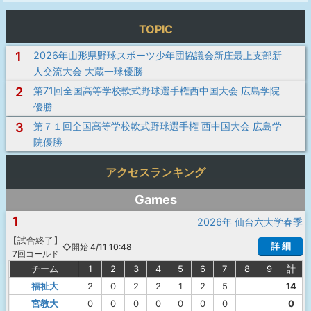
TOPIC
1
2026年山形県野球スポーツ少年団協議会新庄最上支部新
人交流大会 大蔵一球優勝
2
第71回全国高等学校軟式野球選手権西中国大会 広島学院
優勝
3
第７１回全国高等学校軟式野球選手権 西中国大会 広島学
院優勝
アクセスランキング
Games
1
2026年 仙台六大学春季
【
試合終了
】
詳 細
◇開始 4/11 10:48
7回コールド
チーム
1
2
3
4
5
6
7
8
9
計
福祉大
2
0
2
2
1
2
5
14
宮教大
0
0
0
0
0
0
0
0