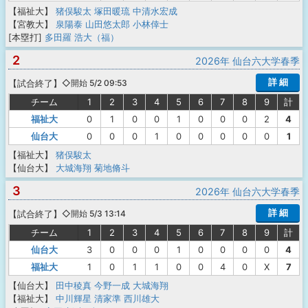
【福祉大】
猪俣駿太
塚田暖琉
中清水宏成
【宮教大】
泉陽泰
山田悠太郎
小林倖士
[本塁打]
多田羅 浩大（福）
2
2026年 仙台六大学春季
詳 細
【
試合終了
】
◇開始 5/2 09:53
チーム
1
2
3
4
5
6
7
8
9
計
福祉大
0
1
0
0
1
0
0
0
2
4
仙台大
0
0
0
1
0
0
0
0
0
1
【福祉大】
猪俣駿太
【仙台大】
大城海翔
菊地脩斗
3
2026年 仙台六大学春季
詳 細
【
試合終了
】
◇開始 5/3 13:14
チーム
1
2
3
4
5
6
7
8
9
計
仙台大
3
0
0
0
1
0
0
0
0
4
福祉大
1
0
1
1
0
0
4
0
X
7
【仙台大】
田中稜真
今野一成
大城海翔
【福祉大】
中川輝星
清家準
西川雄大