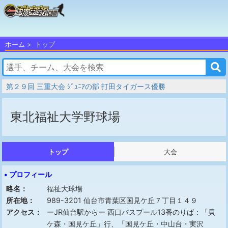
ホーム
トップ
第２９回 三重大会 ｼﾞｭﾆｱの部 打田タイガース優勝
東北福祉大学野球場
トップ
大会
• プロフィール
略名：
福祉大球場
所在地：
989-3201 仙台市青葉区国見ケ丘７丁目１４９
アクセス：
ーJR仙台駅からー 西口バスプール13番のりば：「貝
ケ森・国見ケ丘」行、「国見ケ丘・中山台・実沢