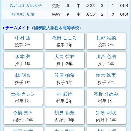
3/21(土)
駒沢女子
先発
9
中
.333
3
1
0(0)
3/23(月)
広陵
先発
9
中
.000
2
0
0(0)
• チームメイト
（
國學院大学栃木高等学校
）
中村 遙
亀田 こころ
北野 結菜
投手 2年
投手 2年
投手 2年
坂本 夢
大畠 碧衣
川合 心結
投手 1年
投手 2年
投手 2年
林 明奈
笠原 柚希
鈴木 珠実
投手 1年
投手 1年
投手 2年
土橋 カレン
林 彩音
濱野 ひめみ
捕手 1年
捕手 2年
捕手 1年
今橋 奈々
初見 莉奈
別所 莉咲
内野手 2年
内野手 1年
内野手 1年