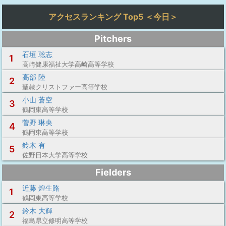
アクセスランキング Top5 ＜今日＞
Pitchers
石垣 聡志
1
高崎健康福祉大学高崎高等学校
高部 陸
2
聖隷クリストファー高等学校
小山 蒼空
3
鶴岡東高等学校
菅野 琳央
4
鶴岡東高等学校
鈴木 有
5
佐野日本大学高等学校
Fielders
近藤 煌生路
1
鶴岡東高等学校
鈴木 大輝
2
福島県立修明高等学校