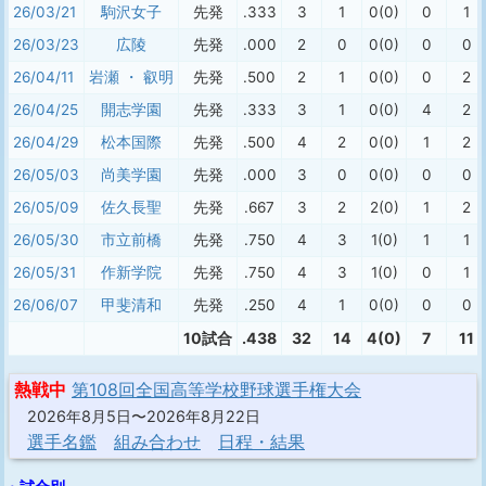
26/03/21
駒沢女子
先発
.333
3
1
0(0)
0
1
26/03/23
広陵
先発
.000
2
0
0(0)
0
0
26/04/11
岩瀬 ・ 叡明
先発
.500
2
1
0(0)
0
2
26/04/25
開志学園
先発
.333
3
1
0(0)
4
2
26/04/29
松本国際
先発
.500
4
2
0(0)
1
2
26/05/03
尚美学園
先発
.000
3
0
0(0)
0
0
26/05/09
佐久長聖
先発
.667
3
2
2(0)
1
2
26/05/30
市立前橋
先発
.750
4
3
1(0)
1
1
26/05/31
作新学院
先発
.750
4
3
1(0)
0
1
26/06/07
甲斐清和
先発
.250
4
1
0(0)
0
0
10試合
.438
32
14
4(0)
7
11
熱戦中
第108回全国高等学校野球選手権大会
2026年8月5日〜2026年8月22日
選手名鑑
組み合わせ
日程・結果