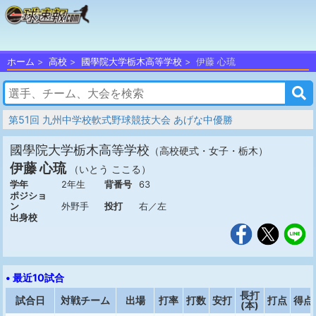
ホーム
高校
國學院大学栃木高等学校
伊藤 心琉
第51回 九州中学校軟式野球競技大会 あげな中優勝
國學院大学栃木高等学校
（高校硬式・女子・栃木）
伊藤 心琉
（いとう ここる）
学年
2年生
背番号
63
ポジショ
ン
外野手
投打
右／左
出身校
• 最近10試合
長打
試合日
対戦チーム
出場
打率
打数
安打
打点
得点
(本)