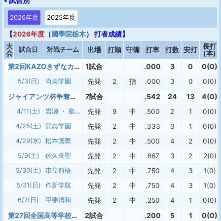
• 試合別
2026年度
2025年度
【
2026年度
（
國學院栃木
） 打者成績】
大
長打
試合日
対戦チーム
出場
打順
守備
打率
打数
安打
会
(本)
第2回KAZOきずなカップ
1試合
.000
3
0
0(0)
5/3(日)
尚美学園
先発
2
指
.000
3
0
0(0)
ジャイアンツ杯争奪ヴィーナスリーグ
7試合
.542
24
13
4(0)
4/11(土)
岩瀬 ・ 叡明
先発
9
中
.500
2
1
0(0)
4/25(土)
開志学園
先発
2
中
.333
3
1
0(0)
4/29(水)
松本国際
先発
2
中
.500
4
2
0(0)
5/9(土)
佐久長聖
先発
2
中
.667
3
2
2(0)
5/30(土)
市立前橋
先発
2
中
.750
4
3
1(0)
5/31(日)
作新学院
先発
2
中
.750
4
3
1(0)
6/7(日)
甲斐清和
先発
2
中
.250
4
1
0(0)
第27回全国高等学校女子硬式野球選抜大会
2試合
.200
5
1
0(0)