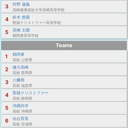
狩野 蓮義
3
高崎健康福祉大学高崎高等学校
鈴木 悠陽
4
聖隷クリストファー高等学校
高橋 太陽
5
鶴岡東高等学校
Teams
鶴岡東
1
高校 山形県
健大高崎
2
高校 群馬県
八幡商
3
高校 滋賀県
聖隷クリストファー
4
高校 静岡県
沖縄尚学
5
高校 沖縄県
仙台育英
6
高校 宮城県